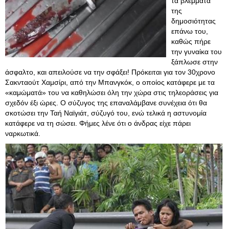
τα βλέμματα
της
δημοσιότητας
επάνω του,
καθώς πήρε
την γυναίκα του
ξάπλωσε στην
άσφαλτο, και απειλούσε να την σφάξει! Πρόκειται για τον 30χρονο
Σακνταούτ Χαμσίρι, από την Μπανγκόκ, ο οποίος κατάφερε με τα
«καμώματά» του να καθηλώσει όλη την χώρα στις τηλεοράσεις για
σχεδόν έξι ώρες. Ο σύζυγος της επαναλάμβανε συνέχεια ότι θα
σκοτώσει την Ταή Ναϊγιάτ, σύζυγό του, ενώ τελικά η αστυνομία
κατάφερε να τη σώσει. Φήμες λένε ότι ο άνδρας είχε πάρει
ναρκωτικά.