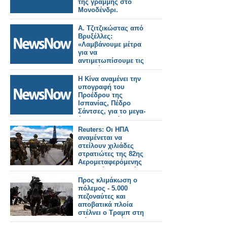
της γραμμής στο
Μονοδένδρι.
Α. Τζιτζικώστας από
Βρυξέλλες:
«Λαμβάνουμε μέτρα
για να
αντιμετωπίσουμε τις
επιπτώσεις στον
τομέα των μεταφορών
Η Κίνα αναμένει την
και τα καύσιμα από
υπογραφή του
την κρίση στη Μέση
Προέδρου της
Ανατολή»
Ισπανίας, Πέδρο
Σάντσες, για το μεγα-
έργο του Δρόμου του
Μεταξιού. Κινέζοι
Reuters: Οι ΗΠΑ
κατασκευαστές
αναμένεται να
ετοιμάζονται για
στείλουν χιλιάδες
μελλοντικές
στρατιώτες της 82ης
σιδηροδρομικές
Αερομεταφερόμενης
γραμμές υψηλής
Μεραρχίας στη Μέση
ταχύτητας.
Ανατολή
Προς κλιμάκωση ο
πόλεμος - 5.000
πεζοναύτες και
αποβατικά πλοία
στέλνει ο Τραμπ στη
Μέση Ανατολή