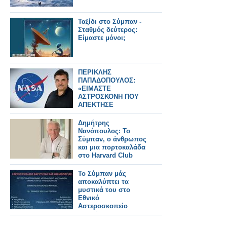
Ταξίδι στο Σύμπαν -
Σταθμός δεύτερος:
Είμαστε μόνοι;
ΠΕΡΙΚΛΗΣ
ΠΑΠΑΔΟΠΟΥΛΟΣ:
«ΕΙΜΑΣΤΕ
ΑΣΤΡΟΣΚΟΝΗ ΠΟΥ
ΑΠΕΚΤΗΣΕ
ΣΥΝΕΙΔΗΣΗ» – Ο
ΗΓΕΤΗΣ ΤΗΣ NASA
Δημήτρης
ΠΙΣΩ ΑΠΟ ΤΟ Artemis
Νανόπουλος: Το
II
Σύμπαν, ο άνθρωπος
και μια πορτοκαλάδα
στο Harvard Club
Το Σύμπαν μάς
αποκαλύπτει τα
μυστικά του στο
Εθνικό
Αστεροσκοπείο
Αθηνών