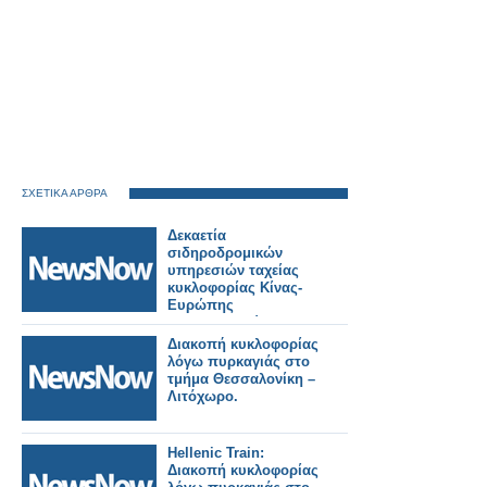
ΣΧΕΤΙΚΑ ΑΡΘΡΑ
Δεκαετία
σιδηροδρομικών
υπηρεσιών ταχείας
κυκλοφορίας Κίνας-
Ευρώπης
αναδιαμορφώνουν
την ευρασιατική
Διακοπή κυκλοφορίας
συνδεσιμότητα
λόγω πυρκαγιάς στο
Ξινχουά.
τμήμα Θεσσαλονίκη –
Λιτόχωρο.
Hellenic Train:
Διακοπή κυκλοφορίας