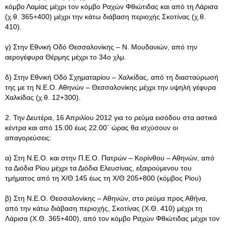
κόμβο Λαμίας μέχρι τον κόμβο Ραχών Φθιώτιδας και από τη Λάρισα
(χ.θ. 365+400) μέχρι την κάτω διάβαση περιοχής Σκοτίνας (χ.θ.
410).
γ) Στην Εθνική Οδό Θεσσαλονίκης – Ν. Μουδανιών, από την
αερογέφυρα Θέρμης μέχρι το 34ο χλμ.
δ) Στην Εθνική Οδό Σχηματαρίου – Χαλκίδας, από τη διασταύρωσή
της με τη Ν.Ε.Ο. Αθηνών – Θεσσαλονίκης μέχρι την υψηλή γέφυρα
Χαλκίδας (χ.θ. 12+300).
2. Την Δευτέρα, 16 Απριλίου 2012 για το ρεύμα εισόδου στα αστικά
κέντρα και από 15.00 έως 22.00΄ ώρας θα ισχύσουν οι
απαγορεύσεις:
α) Στη Ν.Ε.Ο. και στην Π.Ε.Ο. Πατρών – Κορίνθου – Αθηνών, από
τα Διόδια Ρίου μέχρι τα Διόδια Ελευσίνας, εξαιρούμενου του
τμήματος από τη Χ/Θ 145 έως τη Χ/Θ 205+800 (κόμβος Ρίου)
β) Στη Ν.Ε.Ο. Θεσσαλονίκης – Αθηνών, στο ρεύμα προς Αθήνα,
από την κάτω διάβαση περιοχής, Σκοτίνας (Χ.Θ. 410) μέχρι τη
Λάρισα (Χ.Θ. 365+400), από τον κόμβο Ραχών Φθιώτιδας μέχρι τον