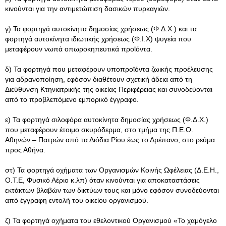
κινούνται για την αντιμετώπιση δασικών πυρκαγιών.
γ) Τα φορτηγά αυτοκίνητα δημοσίας χρήσεως (Φ.Δ.Χ.) και τα
φορτηγά αυτοκίνητα ιδιωτικής χρήσεως (Φ.Ι.Χ) ψυγεία που
μεταφέρουν νωπά οπωροκηπευτικά προϊόντα.
δ) Τα φορτηγά που μεταφέρουν υποπροϊόντα ζωικής προέλευσης
για αδρανοποίηση, εφόσον διαθέτουν σχετική άδεια από τη
Διεύθυνση Κτηνιατρικής της οικείας Περιφέρειας και συνοδεύονται
από το προβλεπόμενο εμπορικό έγγραφο.
ε) Τα φορτηγά σιλοφόρα αυτοκίνητα δημοσίας χρήσεως (Φ.Δ.Χ.)
που μεταφέρουν έτοιμο σκυρόδερμα, στο τμήμα της Π.Ε.Ο.
Αθηνών – Πατρών από τα Διόδια Ρίου έως το Δρέπανο, στο ρεύμα
προς Αθήνα.
στ) Τα φορτηγά οχήματα των Οργανισμών Κοινής Ωφέλειας (Δ.Ε.Η.,
Ο.Τ.Ε, Φυσικό Αέριο κ.λπ) όταν κινούνται για αποκαταστάσεις
εκτάκτων βλαβών των δικτύων τους και μόνο εφόσον συνοδεύονται
από έγγραφη εντολή του οικείου οργανισμού.
ζ) Τα φορτηγά οχήματα του εθελοντικού Οργανισμού «Το χαμόγελο