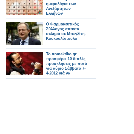
ημερολόγια των
Ανεξάρτητων
Ελλήνων
Ο Φαρμακευτικός
Σύλλογος απαντά
σκληρά σε Μπεγλίτη-
Κουκουλόπουλο
Το tromaktiko.gr
προσφέρει 10 διπλές
προσκλήσεις με ποτό
για αύριο Σάββατο 7-
4-2012 γιά να
απολαύστε με την
παρέα σας τον
Χρήστο Δάντη
ζωντανά στο Factor