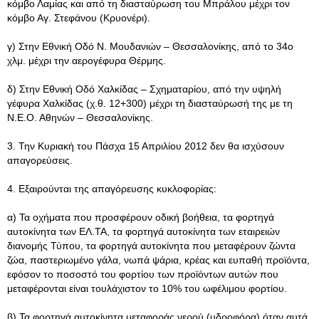
κόμβο Λαμίας και από τη διασταύρωση του Μπράλου μέχρι τον
κόμβο Αγ. Στεφάνου (Κρυονέρι).
γ) Στην Εθνική Οδό Ν. Μουδανιών – Θεσσαλονίκης, από το 34ο
χλμ. μέχρι την αερογέφυρα Θέρμης.
δ) Στην Εθνική Οδό Χαλκίδας – Σχηματαρίου, από την υψηλή
γέφυρα Χαλκίδας (χ.θ. 12+300) μέχρι τη διασταύρωσή της με τη
Ν.Ε.Ο. Αθηνών – Θεσσαλονίκης.
3. Την Κυριακή του Πάσχα 15 Απριλίου 2012 δεν θα ισχύσουν
απαγορεύσεις.
4. Εξαιρούνται της απαγόρευσης κυκλοφορίας:
α) Τα οχήματα που προσφέρουν οδική βοήθεια, τα φορτηγά
αυτοκίνητα των ΕΛ.ΤΑ, τα φορτηγά αυτοκίνητα των εταιρειών
διανομής Τύπου, τα φορτηγά αυτοκίνητα που μεταφέρουν ζώντα
ζώα, παστεριωμένο γάλα, νωπά ψάρια, κρέας και ευπαθή προϊόντα,
εφόσον το ποσοστό του φορτίου των προϊόντων αυτών που
μεταφέρονται είναι τουλάχιστον το 10% του ωφέλιμου φορτίου.
β) Τα φορτηγά αυτοκίνητα μεταφοράς νερού (υδροφόρα) όταν αυτά