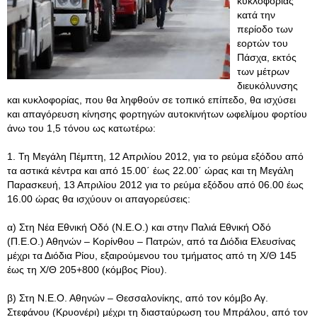
κυκλοφορίας
κατά την
περίοδο των
εορτών του
Πάσχα, εκτός
των μέτρων
διευκόλυνσης
και κυκλοφορίας, που θα ληφθούν σε τοπικό επίπεδο, θα ισχύσει
και απαγόρευση κίνησης φορτηγών αυτοκινήτων ωφελίμου φορτίου
άνω του 1,5 τόνου ως κατωτέρω:
1. Τη Μεγάλη Πέμπτη, 12 Απριλίου 2012, για το ρεύμα εξόδου από
τα αστικά κέντρα και από 15.00΄ έως 22.00΄ ώρας και τη Μεγάλη
Παρασκευή, 13 Απριλίου 2012 για το ρεύμα εξόδου από 06.00 έως
16.00 ώρας θα ισχύουν οι απαγορεύσεις:
α) Στη Νέα Εθνική Οδό (Ν.Ε.Ο.) και στην Παλιά Εθνική Οδό
(Π.Ε.Ο.) Αθηνών – Κορίνθου – Πατρών, από τα Διόδια Ελευσίνας
μέχρι τα Διόδια Ρίου, εξαιρούμενου του τμήματος από τη Χ/Θ 145
έως τη Χ/Θ 205+800 (κόμβος Ρίου).
β) Στη Ν.Ε.Ο. Αθηνών – Θεσσαλονίκης, από τον κόμβο Αγ.
Στεφάνου (Κρυονέρι) μέχρι τη διασταύρωση του Μπράλου, από τον