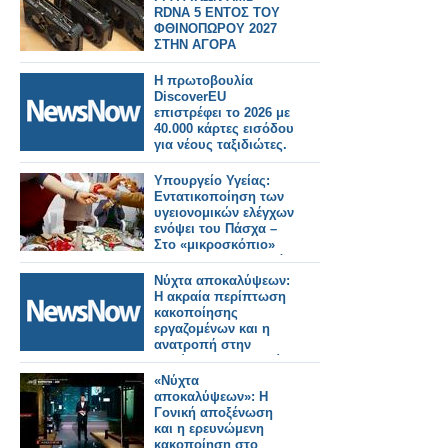
RDNA 5 ΕΝΤΟΣ ΤΟΥ
ΦΘΙΝΟΠΩΡΟΥ 2027
ΣΤΗΝ ΑΓΟΡΑ
Η πρωτοβουλία
DiscoverEU
επιστρέφει το 2026 με
40.000 κάρτες εισόδου
για νέους ταξιδιώτες.
Υπουργείο Υγείας:
Εντατικοποίηση των
υγειονομικών ελέγχων
ενόψει του Πάσχα –
Στο «μικροσκόπιο»
και τα σαρακοστιανά
Νύχτα αποκαλύψεων:
Η ακραία περίπτωση
κακοποίησης
εργαζομένων και η
ανατροπή στην
πολύκροτη τραγωδία
της Άρτας στο
«Νύχτα
μικροσκόπιο...
αποκαλύψεων»: Η
Γονική αποξένωση
και η ερευνώμενη
κακοποίηση στο