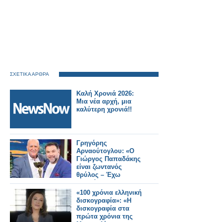
ΣΧΕΤΙΚΑ ΑΡΘΡΑ
Καλή Χρονιά 2026:
Μια νέα αρχή, μια
καλύτερη χρονιά!!
Γρηγόρης
Αρναούτογλου: «Ο
Γιώργος Παπαδάκης
είναι ζωντανός
θρύλος – Έχω
συμβόλαιο με τον
ΑΝΤ1 για άλλα δύο
«100 χρόνια ελληνική
χρόνια»
δισκογραφία»: «Η
δισκογραφία στα
πρώτα χρόνια της