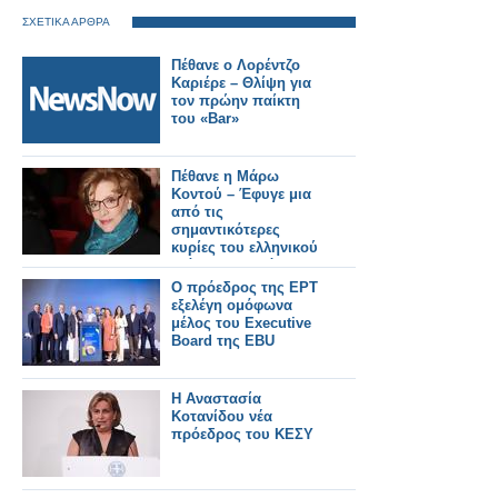
ΣΧΕΤΙΚΑ ΑΡΘΡΑ
Πέθανε ο Λορέντζο
Καριέρε – Θλίψη για
τον πρώην παίκτη
του «Bar»
Πέθανε η Μάρω
Κοντού – Έφυγε μια
από τις
σημαντικότερες
κυρίες του ελληνικού
θεάτρου, τηλεόρασης
και κινηματογράφου
Ο πρόεδρος της ΕΡΤ
εξελέγη ομόφωνα
μέλος του Executive
Board της EBU
Η Αναστασία
Κοτανίδου νέα
πρόεδρος του ΚΕΣΥ