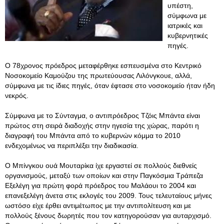
υπέστη,
σύμφωνα με
ιατρικές και
κυβερνητικές
πηγές.
Ο 78χρονος πρόεδρος μεταφέρθηκε εσπευσμένα στο Κεντρικό
Νοσοκομείο Καμούζου της πρωτεύουσας Λιλόνγκουε, αλλά,
σύμφωνα με τις ίδιες πηγές, όταν έφτασε στο νοσοκομείο ήταν ήδη
νεκρός.
Σύμφωνα με το Σύνταγμα, ο αντιπρόεδρος Τζόις Μπάντα είναι
πρώτος στη σειρά διαδοχής στην ηγεσία της χώρας, παρότι η
διαγραφή του Μπάντα από το κυβερνών κόμμα το 2010
ενδεχομένως να περιπλέξει την διαδικασία.
Ο Μπίνγκου ουά Μουταρίκα ίχε εργαστεί σε πολλούς διεθνείς
οργανισμούς, μεταξύ των οποίων και στην Παγκόσμια Τράπεζα
Εξελέγη για πρώτη φορά πρόεδρος του Μαλάουι το 2004 και
επανεξελέγη άνετα στις εκλογές του 2009. Τους τελευταίους μήνες
ωστόσο είχε έρθει αντιμέτωπος με την αντιπολίτευση και με
πολλούς ξένους δωρητές που τον κατηγορούσαν για αυταρχισμό.