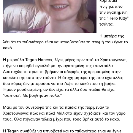
κοριτσάκι
πνίγηκε από
την αγαπημένη
της "Hello Kitty"
τσάντα.
H μητέρα της
λέει ότι το πιθανότερο είναι να υπνοβατούσε τη στιγμή που έγινε το
κακό.
Η μικρούλα Tegan Hancox, λίγες μέρες πριν από τα Χριστούγεννα,
πήγε να κοιμηθεί αγκαλιά με την αγαπημένη της τσαντούλα.
Δυστυχώς το πρωί τη βρήκαν οι αδερφές της κρεμασμένη στην
κουκέτα της από την τσάντα. Η άτυχη μητέρα της που έχει άλλες
δυο κόρες δεν μπορούσε να πιστ'εψει το κακό που τη βρήκε:
Ήμουν μουδιασμένη, αν δεν είχα τα άλλα δυο παιδιά θα είχα
"σαπίσει". Με βοήθησαν πολύ."
Μαζί με τον σύντροφό της και τα παιδιά της περίμεναν τα
Χριστούγεννα πώς και πώς! Μάλιστα είχαν σχεδιάσει και τον γάμο
τους. Όλα πήγαιναν τέλεια μέχρι που τους βρήκε αυτό το κακό.
Η Tegan συνήθιζε να υπνοβατεί και το πιθανότερο είναι να έγινε