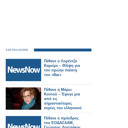
ΣΧΕΤΙΚΑ ΑΡΘΡΑ
Πέθανε ο Λορέντζο
Καριέρε – Θλίψη για
τον πρώην παίκτη
του «Bar»
Πέθανε η Μάρω
Κοντού – Έφυγε μια
από τις
σημαντικότερες
κυρίες του ελληνικού
θεάτρου, τηλεόρασης
και κινηματογράφου
Πέθανε ο πρόεδρος
του ΕΟΔΑΣΑΑΜ,
Γεώργιος Δριτσάκος.