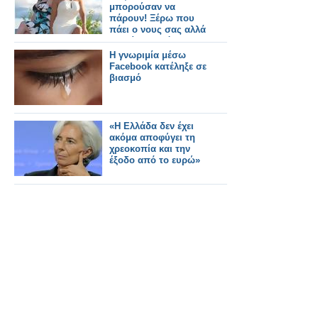
μπορούσαν να
πάρουν! Ξέρω που
πάει ο νους σας αλλά
δεν είναι αυτό [φωτο]
Η γνωριμία μέσω
Facebook κατέληξε σε
βιασμό
«Η Ελλάδα δεν έχει
ακόμα αποφύγει τη
χρεοκοπία και την
έξοδο από το ευρώ»