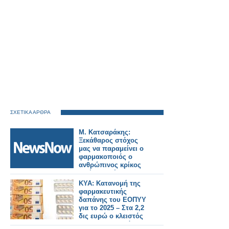
ΣΧΕΤΙΚΑ ΑΡΘΡΑ
Μ. Κατσαράκης:
Ξεκάθαρος στόχος
μας να παραμείνει ο
φαρμακοποιός ο
ανθρώπινος κρίκος
σε ένα ολοένα πιο
ψηφιακό σύστημα
ΚΥΑ: Κατανομή της
υγείας
φαρμακευτικής
δαπάνης του ΕΟΠΥΥ
για το 2025 – Στα 2,2
δις ευρώ ο κλειστός
προϋπολογισμός