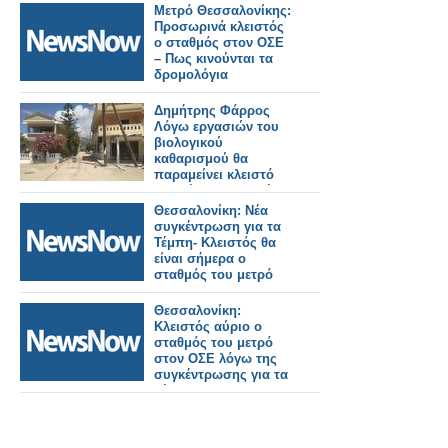
Μετρό Θεσσαλονίκης:
Προσωρινά κλειστός
ο σταθμός στον ΟΣΕ
– Πως κινούνται τα
δρομολόγια
Δημήτρης Φάρρος
Λόγω εργασιών του
βιολογικού
καθαρισμού θα
παραμείνει κλειστό
για σήμερα, το τμήμα
του δρόμου από την
Θεσσαλονίκη: Νέα
διασταύρωση Μύτικα
συγκέντρωση για τα
- Κανδήλας μέχρι την
Τέμπη- Κλειστός θα
εκκλησία.
είναι σήμερα ο
σταθμός του μετρό
στον ΟΣΕ
Θεσσαλονίκη:
Κλειστός αύριο ο
σταθμός του μετρό
στον ΟΣΕ λόγω της
συγκέντρωσης για τα
Τέμπη