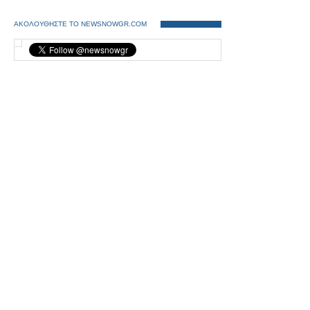
ΑΚΟΛΟΥΘΗΣΤΕ ΤΟ NEWSNOWGR.COM