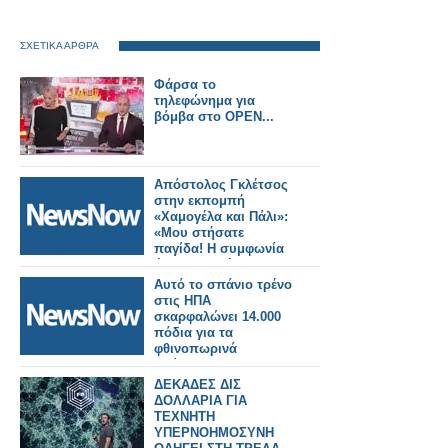
ΣΧΕΤΙΚΑ ΑΡΘΡΑ
Φάρσα το
τηλεφώνημα για
βόμβα στο OPEN...
Απόστολος Γκλέτσος
στην εκπομπή
«Χαμογέλα και Πάλι»:
«Μου στήσατε
παγίδα! Η συμφωνία
ήταν να μιλήσω για
τους αστυνομικούς»
Αυτό το σπάνιο τρένο
στις ΗΠΑ
σκαρφαλώνει 14.000
πόδια για τα
φθινοπωρινά
χρώματα - με
χρυσαφένια
ΔΕΚΑΔΕΣ ΔΙΣ
φυλλώματα, θεάσεις
ΔΟΛΛΑΡΙΑ ΓΙΑ
ελαφιών και επική θέα
ΤΕΧΝΗΤΗ
στα βουνά
ΥΠΕΡΝΟΗΜΟΣΥΝΗ