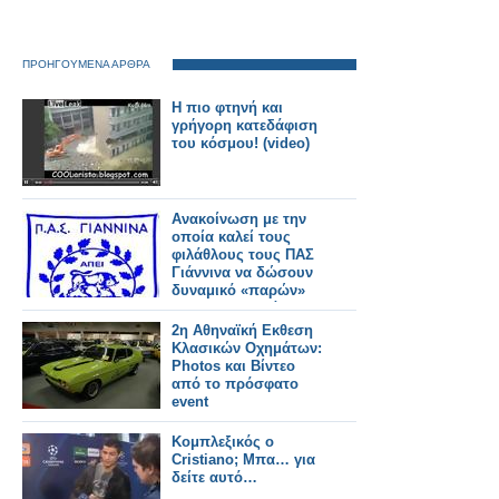
ΠΡΟΗΓΟΥΜΕΝΑ ΑΡΘΡΑ
Η πιο φτηνή και
γρήγορη κατεδάφιση
του κόσμου! (video)
Ανακοίνωση με την
οποία καλεί τους
φιλάθλους τους ΠΑΣ
Γιάννινα να δώσουν
δυναμικό «παρών»
στους «Ζωσιμάδες»
2η Αθηναϊκή Εκθεση
Κλασικών Οχημάτων:
Photos και Βίντεο
από το πρόσφατο
event
Κομπλεξικός ο
Cristiano; Μπα… για
δείτε αυτό…