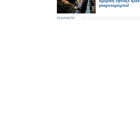
Αμερική έφτιαξε ηλε
γκαρνταρόμπα!
ΣΧΟΛΙΑΣΤΕ