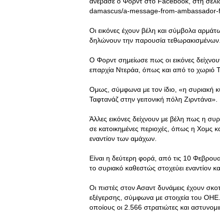
ανέβασε ο Φορντ στο Facebook, στη σελί
damascus/a-message-from-ambassador-
Οι εικόνες έχουν βέλη και σύμβολα αρμάτ
δηλώνουν την παρουσία τεθωρακισμένων
Ο Φορντ σημείωσε πως οι εικόνες δείχν
επαρχία Ντεράα, όπως και από το χωριό Τ
Ομως, σύμφωνα με τον ίδιο, «η συριακή 
Ταφτανάζ στην γειτονική πόλη Ζιρντάνα».
Άλλες εικόνες δείχνουν με βέλη πως η σ
σε κατοικημένες περιοχές, όπως η Χομς κ
εναντίον των αμάχων.
Είναι η δεύτερη φορά, από τις 10 Φεβρουα
το συριακό καθεστώς στοχεύει εναντίον κ
Οι πιστές στον Ασαντ δυνάμεις έχουν σκο
εξέγερσης, σύμφωνα με στοιχεία του ΟΗΕ. 
οποίους οι 2.566 στρατιώτες και αστυνομι