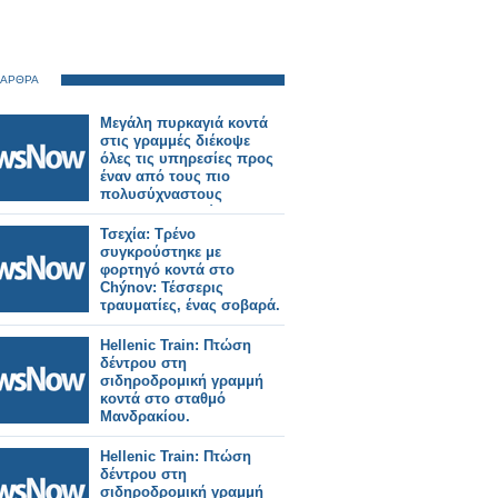
 ΑΡΘΡΑ
Μεγάλη πυρκαγιά κοντά
στις γραμμές διέκοψε
όλες τις υπηρεσίες προς
έναν από τους πιο
πολυσύχναστους
σιδηροδρομικούς
σταθμούς του Λονδίνου.
Τσεχία: Τρένο
συγκρούστηκε με
φορτηγό κοντά στο
Chýnov: Τέσσερις
τραυματίες, ένας σοβαρά.
Hellenic Train: Πτώση
δέντρου στη
σιδηροδρομική γραμμή
κοντά στο σταθμό
Μανδρακίου.
Hellenic Train: Πτώση
δέντρου στη
σιδηροδρομική γραμμή