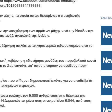
δα https://www.facebook.com/notes/us-embassy-
ford/10150655544736938.
ων μάχης, τα οποία όπως διευκρίνισε ο πρεσβευτής
ΣΧΕΤΙΚΑ
.
ουν την αποχώρηση των αρμάτων μάχης από την Νταέλ στην
αφτανάζ, ανατολικά της Ιντλίμπ.
κυβέρνηση απλώς μετακίνησε μερικά τεθωρακισμένα από το
υριακή κυβέρνηση «διατήρησε μονάδες του πυροβολικού κοντά
αι το Ζαμπαντάνι, απ' όπου μπορούν να ανοίξουν πυρ»
ρίου που ο Φορντ δημοσιοποιεί εικόνες για να αποδείξει ότι
ατοικημένων περιοχών.
τώσει τουλάχιστον 9.000 ανθρώπους στις διάρκεια της
Η Δαμασκός επιμένει πως οι νεκροί είναι 6.044, από τους
κοί.