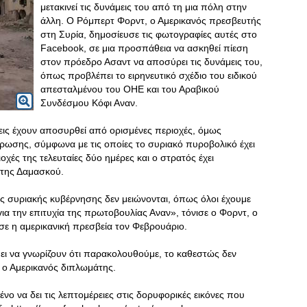
μετακινεί τις δυνάμεις του από τη μια πόλη στην
άλλη. Ο Ρόμπερτ Φορντ, ο Αμερικανός πρεσβευτής
στη Συρία, δημοσίευσε τις φωτογραφίες αυτές στο
Facebook, σε μια προσπάθεια να ασκηθεί πίεση
στον πρόεδρο Ασαντ να αποσύρει τις δυνάμεις του,
όπως προβλέπει το ειρηνευτικό σχέδιο του ειδικού
απεσταλμένου του ΟΗΕ και του Αραβικού
Συνδέσμου Κόφι Αναν.
εις έχουν αποσυρθεί από ορισμένες περιοχές, όμως
ρωσης, σύμφωνα με τις οποίες το συριακό πυροβολικό έχει
οχές της τελευταίες δύο ημέρες και ο στρατός έχει
 της Δαμασκού.
ης συριακής κυβέρνησης δεν μειώνονται, όπως όλοι έχουμε
ια την επιτυχία της πρωτοβουλίας Αναν», τόνισε ο Φορντ, ο
ισε η αμερικανική πρεσβεία τον Φεβρουάριο.
ει να γνωρίζουν ότι παρακολουθούμε, το καθεστώς δεν
 ο Αμερικανός διπλωμάτης.
ένο να δει τις λεπτομέρειες στις δορυφορικές εικόνες που