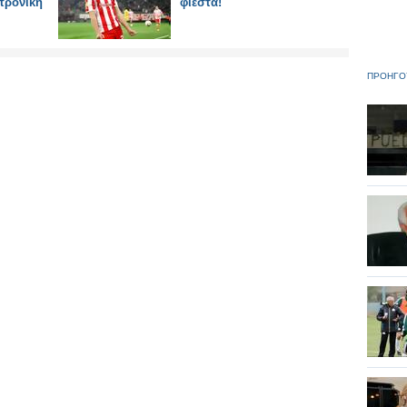
κτρονική
φιέστα!
ΠΡΟΗΓΟ