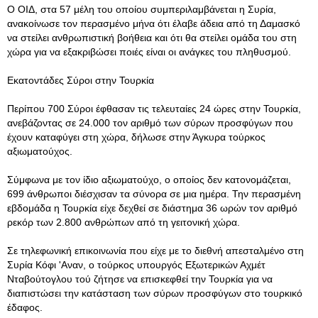
Ο ΟΙΔ, στα 57 μέλη του οποίου συμπεριλαμβάνεται η Συρία,
ανακοίνωσε τον περασμένο μήνα ότι έλαβε άδεια από τη Δαμασκό
να στείλει ανθρωπιστική βοήθεια και ότι θα στείλει ομάδα του στη
χώρα για να εξακριβώσει ποιές είναι οι ανάγκες του πληθυσμού.
Εκατοντάδες Σύροι στην Τουρκία
Περίπου 700 Σύροι έφθασαν τις τελευταίες 24 ώρες στην Τουρκία,
ανεβάζοντας σε 24.000 τον αριθμό των σύρων προσφύγων που
έχουν καταφύγει στη χώρα, δήλωσε στην Άγκυρα τούρκος
αξιωματούχος.
Σύμφωνα με τον ίδιο αξιωματούχο, ο οποίος δεν κατονομάζεται,
699 άνθρωποι διέσχισαν τα σύνορα σε μια ημέρα. Την περασμένη
εβδομάδα η Τουρκία είχε δεχθεί σε διάστημα 36 ωρών τον αριθμό
ρεκόρ των 2.800 ανθρώπων από τη γειτονική χώρα.
Σε τηλεφωνική επικοινωνία που είχε με το διεθνή απεσταλμένο στη
Συρία Κόφι 'Αναν, ο τούρκος υπουργός Εξωτερικών Αχμέτ
Νταβούτογλου τού ζήτησε να επισκεφθεί την Τουρκία για να
διαπιστώσει την κατάσταση των σύρων προσφύγων στο τουρκικό
έδαφος.