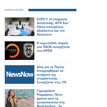
ΣΧΕΤΙΚΑ ΑΡΘΡΑ
ΕΟΠΥΥ: Η υπηρεσία
Αποστολής ΦΥΚ Κατ’
Οίκον συνεχίζεται
αδιάλειπτα και τον
Αύγουστο
Η ευρωπαϊκή πορεία
του ΠΑΟΚ συνεχίζεται
στο OPEN
Δίκη για τα Τέμπη:
Απορρίφθηκαν τα
αιτήματα της
υπεράσπισης –
Συνεχίζεται στις 7/9.
Γαρυφαλλιά
Ψαρράκου: Πέντε
χρόνια από τη
γυναικοκτονία στη
Φολέγανδρο - Το