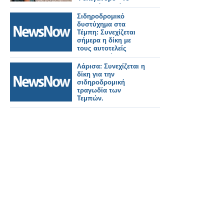
χρονικό, η ισόβια
καταδίκη και η
Σιδηροδρομικό
συζήτηση που
δυστύχημα στα
συνεχίζεται
Τέμπη: Συνεχίζεται
σήμερα η δίκη με
τους αυτοτελείς
ισχυρισμούς των
κατηγορουμένων.
Λάρισα: Συνεχίζεται η
δίκη για την
σιδηροδρομική
τραγωδία των
Τεμπών.