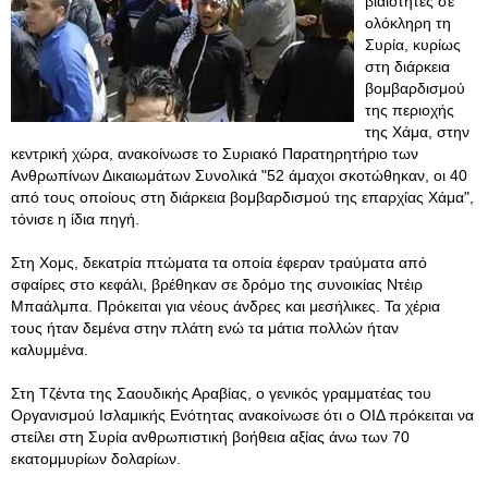
βιαιότητες σε
ολόκληρη τη
Συρία, κυρίως
στη διάρκεια
βομβαρδισμού
της περιοχής
της Χάμα, στην
κεντρική χώρα, ανακοίνωσε το Συριακό Παρατηρητήριο των
Ανθρωπίνων Δικαιωμάτων Συνολικά "52 άμαχοι σκοτώθηκαν, οι 40
από τους οποίους στη διάρκεια βομβαρδισμού της επαρχίας Χάμα",
τόνισε η ίδια πηγή.
Στη Χομς, δεκατρία πτώματα τα οποία έφεραν τραύματα από
σφαίρες στο κεφάλι, βρέθηκαν σε δρόμο της συνοικίας Ντέιρ
Μπαάλμπα. Πρόκειται για νέους άνδρες και μεσήλικες. Τα χέρια
τους ήταν δεμένα στην πλάτη ενώ τα μάτια πολλών ήταν
καλυμμένα.
Στη Τζέντα της Σαουδικής Αραβίας, ο γενικός γραμματέας του
Οργανισμού Ισλαμικής Ενότητας ανακοίνωσε ότι ο ΟΙΔ πρόκειται να
στείλει στη Συρία ανθρωπιστική βοήθεια αξίας άνω των 70
εκατομμυρίων δολαρίων.