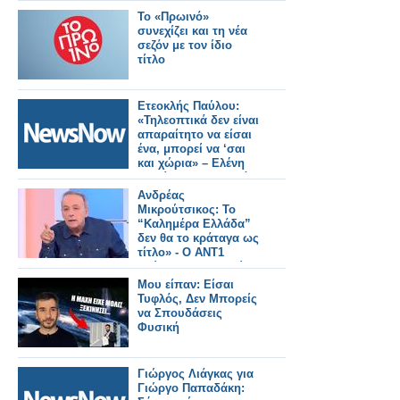
Το «Πρωινό»
συνεχίζει και τη νέα
σεζόν με τον ίδιο
τίτλο
Ετεοκλής Παύλου:
«Τηλεοπτικά δεν είναι
απαραίτητο να είσαι
ένα, μπορεί να ‘σαι
και χώρια» – Ελένη
Χατζίδου: «Έτσι, κάθε
μέρα να το λέμε μπας
Ανδρέας
και..»
Μικρούτσικος: Το
“Καλημέρα Ελλάδα”
δεν θα το κράταγα ως
τίτλο» - Ο ΑΝΤ1
τρώγεται με τα ρούχα
του...
Μου είπαν: Είσαι
Τυφλός, Δεν Μπορείς
να Σπουδάσεις
Φυσική
Γιώργος Λιάγκας για
Γιώργο Παπαδάκη: