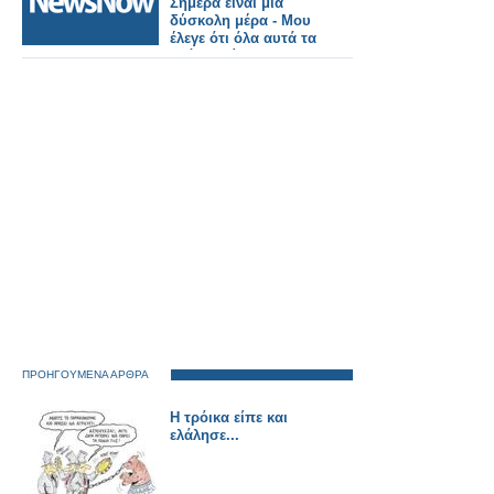
Σήμερα είναι μια
δύσκολη μέρα - Μου
έλεγε ότι όλα αυτά τα
χρόνια, είσαι ο
διάδοχός μου, θέλω
να ‘σαι ο διάδοχός
μου
ΠΡΟΗΓΟΥΜΕΝΑ ΑΡΘΡΑ
Η τρόικα είπε και
ελάλησε...