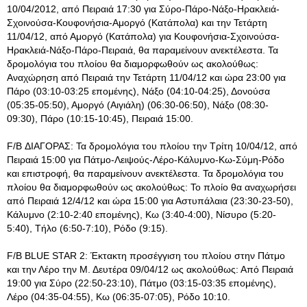
10/04/2012, από Πειραιά 17:30 για Σύρο-Πάρο-Νάξο-Ηρακλειά-
Σχοινούσα-Κουφονήσια-Αμοργό (Κατάπολα) και την Τετάρτη
11/04/12, από Αμοργό (Κατάπολα) για Κουφονήσια-Σχοινούσα-
Ηρακλειά-Νάξο-Πάρο-Πειραιά, θα παραμείνουν ανεκτέλεστα. Τα
δρομολόγια του πλοίου θα διαμορφωθούν ως ακολούθως:
Αναχώρηση από Πειραιά την Τετάρτη 11/04/12 και ώρα 23:00 για
Πάρο (03:10-03:25 επομένης), Νάξο (04:10-04:25), Δονούσα
(05:35-05:50), Αμοργό (Αιγιάλη) (06:30-06:50), Νάξο (08:30-
09:30), Πάρο (10:15-10:45), Πειραιά 15:00.
F/B ΔΙΑΓΟΡΑΣ: Τα δρομολόγια του πλοίου την Τρίτη 10/04/12, από
Πειραιά 15:00 για Πάτμο-Λειψούς-Λέρο-Κάλυμνο-Κω-Σύμη-Ρόδο
και επιστροφή, θα παραμείνουν ανεκτέλεστα. Τα δρομολόγια του
πλοίου θα διαμορφωθούν ως ακολούθως: Το πλοίο θα αναχωρήσει
από Πειραιά 12/4/12 και ώρα 15:00 για Αστυπάλαια (23:30-23-50),
Κάλυμνο (2:10-2:40 επομένης), Κω (3:40-4:00), Νίσυρο (5:20-
5:40), Τήλο (6:50-7:10), Ρόδο (9:15).
F/B BLUE STAR 2: Έκτακτη προσέγγιση του πλοίου στην Πάτμο
και την Λέρο την Μ. Δευτέρα 09/04/12 ως ακολούθως: Από Πειραιά
19:00 για Σύρο (22:50-23:10), Πάτμο (03:15-03:35 επομένης),
Λέρο (04:35-04:55), Κω (06:35-07:05), Ρόδο 10:10.