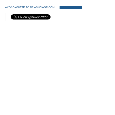
ΑΚΟΛΟΥΘΗΣΤΕ ΤΟ NEWSNOWGR.COM