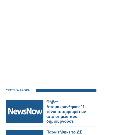
ΣΧΕΤΙΚΑ ΑΡΘΡΑ
Θήβα:
Απομακρύνθηκαν 11
τόνοι απορριμμάτων
από σημείο που
δημιουργούσε
κινδύνους για το
σιδηρόδρομο.
Παραιτήθηκε το ΔΣ