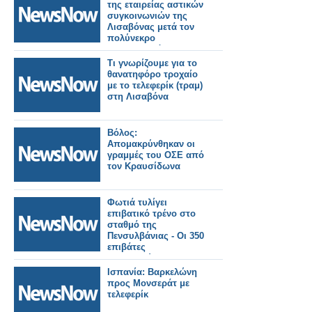
της εταιρείας αστικών
συγκοινωνιών της
Λισαβόνας μετά τον
πολύνεκρο
εκτροχιασμό του τραμ
( τελεφερίκ )
Τι γνωρίζουμε για το
θανατηφόρο τροχαίο
με το τελεφερίκ (τραμ)
στη Λισαβόνα
Βόλος:
Απομακρύνθηκαν οι
γραμμές του ΟΣΕ από
τον Κραυσίδωνα
Φωτιά τυλίγει
επιβατικό τρένο στο
σταθμό της
Πενσυλβάνιας - Οι 350
επιβάτες
απομακρύνθηκαν.
Βίντεο.
Ισπανία: Βαρκελώνη
προς Μονσεράτ με
τελεφερίκ