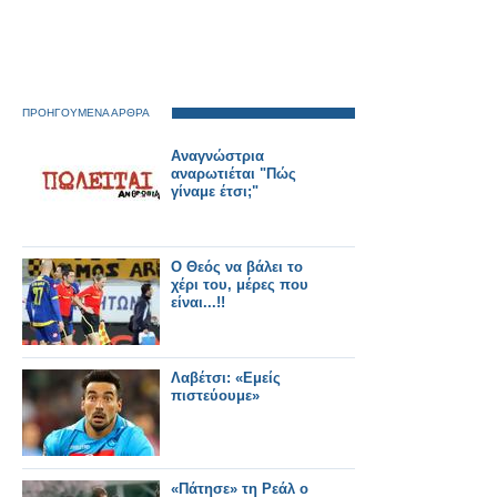
ΠΡΟΗΓΟΥΜΕΝΑ ΑΡΘΡΑ
Αναγνώστρια
αναρωτιέται "Πώς
γίναμε έτσι;"
Ο Θεός να βάλει το
χέρι του, μέρες που
είναι...!!
Λαβέτσι: «Εμείς
πιστεύουμε»
«Πάτησε» τη Ρεάλ ο