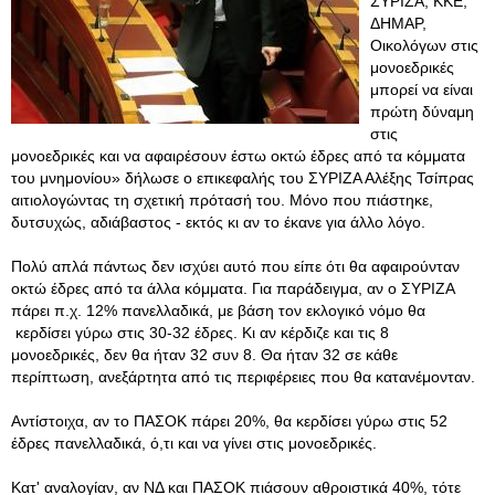
ΣΥΡΙΖΑ, ΚΚΕ,
ΔΗΜΑΡ,
Οικολόγων στις
μονοεδρικές
μπορεί να είναι
πρώτη δύναμη
στις
μονοεδρικές και να αφαιρέσουν έστω οκτώ έδρες από τα κόμματα
του μνημονίου» δήλωσε ο επικεφαλής του ΣΥΡΙΖΑ Αλέξης Τσίπρας
αιτιολογώντας τη σχετική πρότασή του. Μόνο που πιάστηκε,
δυτσυχώς, αδιάβαστος - εκτός κι αν το έκανε για άλλο λόγο.
Πολύ απλά πάντως δεν ισχύει αυτό που είπε ότι θα αφαιρούνταν
οκτώ έδρες από τα άλλα κόμματα. Για παράδειγμα, αν ο ΣΥΡΙΖΑ
πάρει π.χ. 12% πανελλαδικά, με βάση τον εκλογικό νόμο θα
κερδίσει γύρω στις 30-32 έδρες. Κι αν κέρδιζε και τις 8
μονοεδρικές, δεν θα ήταν 32 συν 8. Θα ήταν 32 σε κάθε
περίπτωση, ανεξάρτητα από τις περιφέρειες που θα κατανέμονταν.
Αντίστοιχα, αν το ΠΑΣΟΚ πάρει 20%, θα κερδίσει γύρω στις 52
έδρες πανελλαδικά, ό,τι και να γίνει στις μονοεδρικές.
Κατ' αναλογίαν, αν ΝΔ και ΠΑΣΟΚ πιάσουν αθροιστικά 40%, τότε