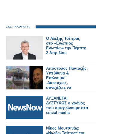
ΣΧΕΤΙΚΑ ΑΡΘΡΑ
O Αλέξης Τσίπρας
στο «Ενώπιος
Ενωπίω» την Πέμπτη
2 Απριλίου
Απόστολος Πανταζής:
Υπεύθυνα &
Επώνυμα!
-Δυστυχώς,
συνεχίζετε να
συμπεριφέρεστε με
“ελαφρότητα και
ΑΥΞΑΝΕΤΑΙ
γελοιότητα”.
ΔΥΣΤΥΧΩΣ ο χρόνος
που αφιερώνουμε στα
social media
Νίκος Μουτσινάς:
«Νιώθω Τσίπρας του