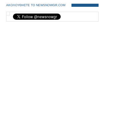
ΑΚΟΛΟΥΘΗΣΤΕ ΤΟ NEWSNOWGR.COM