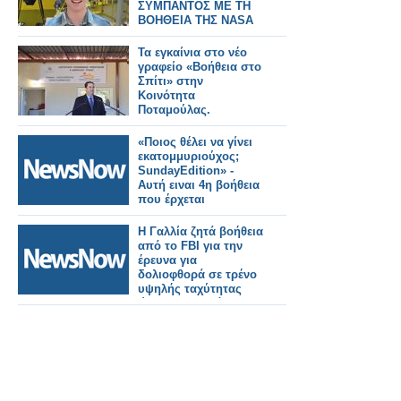
ΣΥΜΠΑΝΤΟΣ ΜΕ ΤΗ
ΒΟΗΘΕΙΑ ΤΗΣ NASA
Τα εγκαίνια στο νέο
γραφείο «Βοήθεια στο
Σπίτι» στην
Κοινότητα
Ποταμούλας.
«Ποιος θέλει να γίνει
εκατομμυριούχος;
SundayEdition» -
Αυτή ειναι 4η βοήθεια
που έρχεται
Η Γαλλία ζητά βοήθεια
από το FBI για την
έρευνα για
δολιοφθορά σε τρένο
υψηλής ταχύτητας
ώρες πριν από τους
Ολυμπιακούς Αγώνες