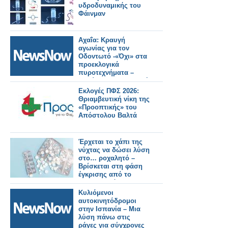
υδροδυναμικής του
Φάινμαν
Αχαΐα: Κραυγή
αγωνίας για τον
Οδοντωτό -«Όχι» στα
προεκλογικά
πυροτεχνήματα –
Απαίτηση για ασφαλή
λύση.
Εκλογές ΠΦΣ 2026:
Θριαμβευτική νίκη της
«Προοπτικής» του
Απόστολου Βαλτά
Έρχεται το χάπι της
νύχτας να δώσει λύση
στο… ροχαλητό –
Βρίσκεται στη φάση
έγκρισης από το
αμερικανικό FDA
Κυλιόμενοι
αυτοκινητόδρομοι
στην Ισπανία – Μια
λύση πάνω στις
ράγες για σύγχρονες