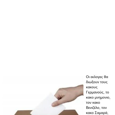
Οι εκλογες θα
διωξουν τους
κακους
Γερμανούς, το
κακο μνημονιο,
τον κακο
Βενιζέλο, τον
κακο Σαμαρά,