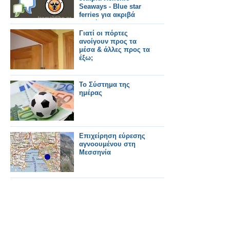
Seaways - Βlue star
ferries για ακριβά
εισιτήρια στους
φαντάρους
Γιατί οι πόρτες
ανοίγουν προς τα
μέσα & άλλες προς τα
έξω;
Το Σύστημα της
ημέρας
Επιχείρηση εύρεσης
αγνοουμένου στη
Μεσσηνία