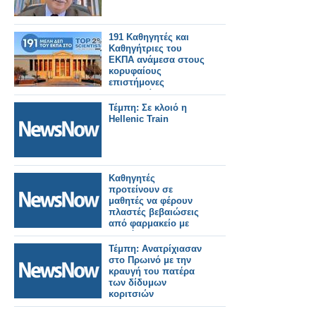
191 Καθηγητές και
Καθηγήτριες του
ΕΚΠΑ ανάμεσα στους
κορυφαίους
επιστήμονες
παγκοσμίως
Τέμπη: Σε κλοιό η
Hellenic Train
Καθηγητές
προτείνουν σε
μαθητές να φέρουν
πλαστές βεβαιώσεις
από φαρμακείο με
θετικό τεστ
κορωνοϊού!
Τέμπη: Ανατρίχιασαν
στο Πρωινό με την
κραυγή του πατέρα
των δίδυμων
κοριτσιών