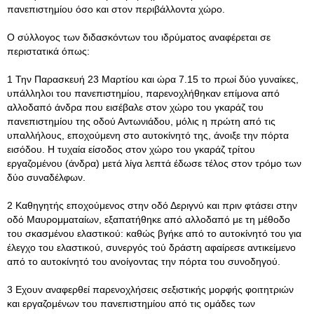
πανεπιστημίου όσο και στον περιβάλλοντα χώρο.
Ο σύλλογος των διδασκόντων του ιδρύματος αναφέρεται σε
περιστατικά όπως:
1 Την Παρασκευή 23 Μαρτίου και ώρα 7.15 το πρωί δύο γυναίκες,
υπάλληλοι του πανεπιστημίου, παρενοχλήθηκαν επίμονα από
αλλοδαπό άνδρα που εισέβαλε στον χώρο του γκαράζ του
πανεπιστημίου της οδού Αντωνιάδου, μόλις η πρώτη από τις
υπαλλήλους, εποχούμενη στο αυτοκίνητό της, άνοιξε την πόρτα
εισόδου. Η τυχαία είσοδος στον χώρο του γκαράζ τρίτου
εργαζομένου (άνδρα) μετά λίγα λεπτά έδωσε τέλος στον τρόμο των
δύο συναδέλφων.
2 Καθηγητής εποχούμενος στην οδό Δεριγνύ και πριν φτάσει στην
οδό Μαυρομματαίων, εξαπατήθηκε από αλλοδαπό με τη μέθοδο
του σκασμένου ελαστικού: καθώς βγήκε από το αυτοκίνητό του για
έλεγχο του ελαστικού, συνεργός τού δράστη αφαίρεσε αντικείμενο
από το αυτοκίνητό του ανοίγοντας την πόρτα του συνοδηγού.
3 Εχουν αναφερθεί παρενοχλήσεις σεξιστικής μορφής φοιτητριών
και εργαζομένων του πανεπιστημίου από τις ομάδες των