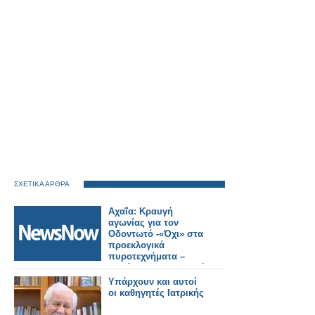
ΣΧΕΤΙΚΑ ΑΡΘΡΑ
Αχαΐα: Κραυγή
αγωνίας για τον
Οδοντωτό -«Όχι» στα
προεκλογικά
πυροτεχνήματα –
Απαίτηση για ασφαλή
λύση.
Υπάρχουν και αυτοί
οι καθηγητές Ιατρικής