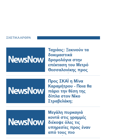
ΣΧΕΤΙΚΑ ΑΡΘΡΑ
Ταχιάος: Ξεκινούν τα
δοκιμαστικά
δρομολόγια στην
επέκταση του Μετρό
Θεσσαλονίκης προς
Καλαμαριά – Στόχος η
λειτουργία έως το
Προς ΣΚΑΪ η Μίνα
τέλος του μήνα.
Καραμήτρου - Ποια θα
πάρει την θέση της
δίπλα στον Νίκο
Στραβελάκη;
Μεγάλη πυρκαγιά
κοντά στις γραμμές
διέκοψε όλες τις
υπηρεσίες προς έναν
από τους πιο
πολυσύχναστους