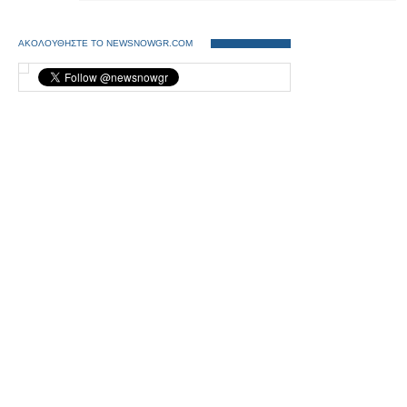
ΑΚΟΛΟΥΘΗΣΤΕ ΤΟ NEWSNOWGR.COM