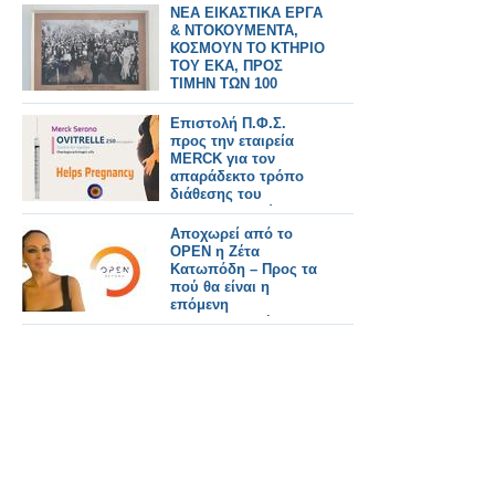
σιδηροδρομικούς
ΝΕΑ ΕΙΚΑΣΤΙΚΑ ΕΡΓΑ
σταθμούς του
& ΝΤΟΚΟΥΜΕΝΤΑ,
Λονδίνου.
ΚΟΣΜΟΥΝ ΤΟ ΚΤΗΡΙΟ
ΤΟΥ ΕΚΑ, ΠΡΟΣ
ΤΙΜΗΝ ΤΩΝ 100
ΧΡΟΝΩΝ ΑΠΟ ΤΗΝ
ΑΙΜΑΤΟΒΑΜΕΝΗ
Επιστολή Π.Φ.Σ.
ΑΠΕΡΓΙΑ ΤΩΝ
προς την εταιρεία
ΚΑΠΝΕΡΓΑΤΩΝ (1926)
MERCK για τον
ΤΗΣ ΠΟΛΗΣ ΜΑΣ
απαράδεκτο τρόπο
διάθεσης του
φαρμακευτικού
σκευάσματος Ovitrelle
Αποχωρεί από το
στα ιδιωτικά
OPEN η Ζέτα
φαρμακεία
Κατωπόδη – Προς τα
πού θα είναι η
επόμενη
επαγγελματική της
στέγη; - Όλο το
ρεπορτάζ