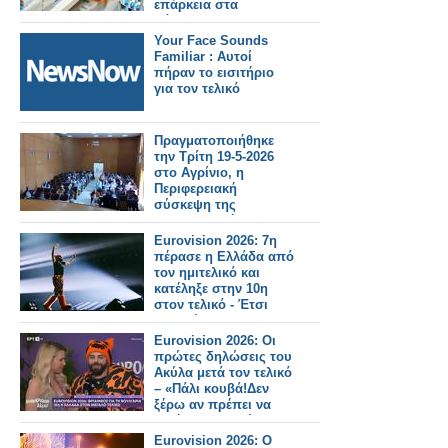
επάρκεια στα
φάρμακα!
Your Face Sounds
Familiar : Αυτοί
πήραν το εισιτήριο
για τον τελικό
Πραγματοποιήθηκε
την Τρίτη 19-5-2026
στο Αγρίνιο, η
Περιφερειακή
σύσκεψη της
Συντονιστικής
Επιτροπής Αγώνα
Eurovision 2026: 7η
(Σ.Ε.Α) των
πέρασε η Ελλάδα από
συνταξιουχικων
τον ημιτελικό και
οργανώσεων στην
κατέληξε στην 10η
αίθουσα τού ΕΚΑ
στον τελικό - Έτσι
μας ψήφισαν
Eurovision 2026: Οι
πρώτες δηλώσεις του
Ακύλα μετά τον τελικό
– «Πάλι κουβά!Δεν
ξέρω αν πρέπει να
ζητήσω συγγνώμη»
Eurovision 2026: Ο