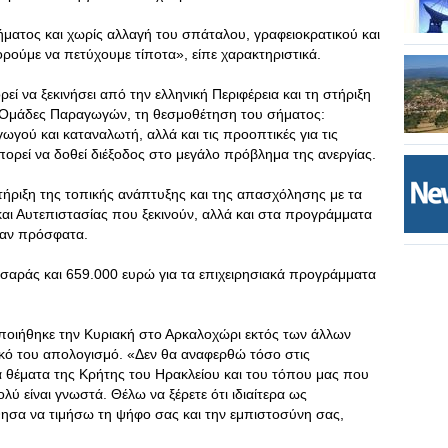
ματος και χωρίς αλλαγή του σπάταλου, γραφειοκρατικού και
ρούμε να πετύχουμε τίποτα», είπε χαρακτηριστικά.
εί να ξεκινήσει από την ελληνική Περιφέρεια και τη στήριξη
ς Ομάδες Παραγωγών, τη θεσμοθέτηση του σήματος:
γού και καταναλωτή, αλλά και τις προοπτικές για τις
πορεί να δοθεί διέξοδος στο μεγάλο πρόβλημα της ανεργίας.
τήριξη της τοπικής ανάπτυξης και της απασχόλησης με τα
αι Αυτεπιστασίας που ξεκινούν, αλλά και στα προγράμματα
αν πρόσφατα.
εσαράς και 659.000 ευρώ για τα επιχειρησιακά προγράμματα
οιήθηκε την Κυριακή στο Αρκαλοχώρι εκτός των άλλων
κό του απολογισμό. «Δεν θα αναφερθώ τόσο στις
α θέματα της Κρήτης του Ηρακλείου και του τόπου μας που
ολύ είναι γνωστά. Θέλω να ξέρετε ότι ιδιαίτερα ως
ησα να τιμήσω τη ψήφο σας και την εμπιστοσύνη σας,