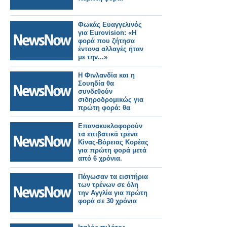
Φωκάς Ευαγγελινός
για Eurovision: «Η
φορά που ζήτησα
έντονα αλλαγές ήταν
με την...»
Η Φινλανδία και η
Σουηδία θα
συνδεθούν
σιδηροδρομικώς για
πρώτη φορά: θα
εμφανιστεί η
μεγαλύτερη
Επανακυκλοφορούν
σιδηροδρομική
τα επιβατικά τρένα
διαδρομή στην ΕΕ.
Κίνας-Βόρειας Κορέας
για πρώτη φορά μετά
από 6 χρόνια.
Πάγωσαν τα εισιτήρια
των τρένων σε όλη
την Αγγλία για πρώτη
φορά σε 30 χρόνια