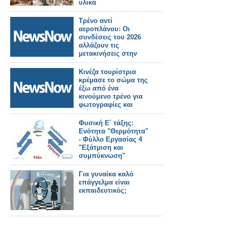
υλικά
Τρένο αντί
αεροπλάνου: Οι
συνδέσεις του 2026
αλλάζουν τις
μετακινήσεις στην
Ευρώπη
Κινέζα τουρίστρια
κρέμασε το σώμα της
έξω από ένα
κινούμενο τρένο για
φωτογραφίες και
χτύπησε σε τοίχο
σήραγγας.
Φυσική Ε΄ τάξης:
Ενότητα "Θερμότητα"
- Φύλλο Εργασίας 4
"Εξάτμιση και
συμπύκνωση"
Για γυναίκα καλό
επάγγελμα είναι
εκπαιδευτικός;