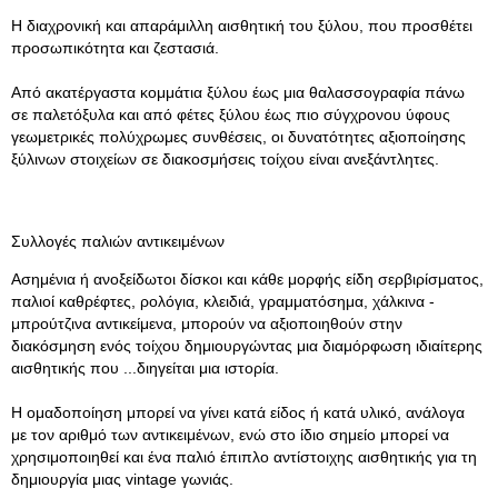
Η διαχρονική και απαράμιλλη αισθητική του ξύλου, που προσθέτει
προσωπικότητα και ζεστασιά.
Από ακατέργαστα κομμάτια ξύλου έως μια θαλασσογραφία πάνω
σε παλετόξυλα και από φέτες ξύλου έως πιο σύγχρονου ύφους
γεωμετρικές πολύχρωμες συνθέσεις, οι δυνατότητες αξιοποίησης
ξύλινων στοιχείων σε διακοσμήσεις τοίχου είναι ανεξάντλητες.
Συλλογές παλιών αντικειμένων
Ασημένια ή ανοξείδωτοι δίσκοι και κάθε μορφής είδη σερβιρίσματος,
παλιοί καθρέφτες, ρολόγια, κλειδιά, γραμματόσημα, χάλκινα -
μπρούτζινα αντικείμενα, μπορούν να αξιοποιηθούν στην
διακόσμηση ενός τοίχου δημιουργώντας μια διαμόρφωση ιδιαίτερης
αισθητικής που ...διηγείται μια ιστορία.
Η ομαδοποίηση μπορεί να γίνει κατά είδος ή κατά υλικό, ανάλογα
με τον αριθμό των αντικειμένων, ενώ στο ίδιο σημείο μπορεί να
χρησιμοποιηθεί και ένα παλιό έπιπλο αντίστοιχης αισθητικής για τη
δημιουργία μιας vintage γωνιάς.