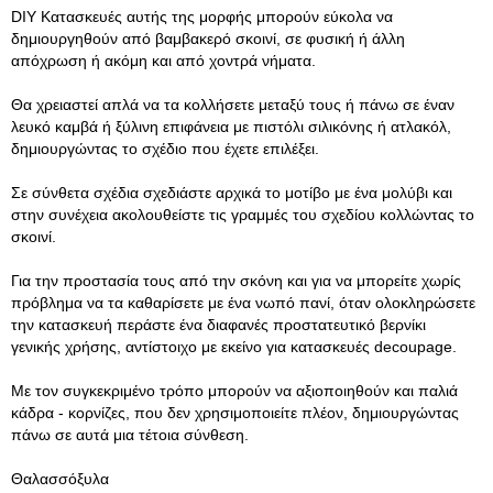
DIY Kατασκευές αυτής της μορφής μπορούν εύκολα να
δημιουργηθούν από βαμβακερό σκοινί, σε φυσική ή άλλη
απόχρωση ή ακόμη και από χοντρά νήματα.
Θα χρειαστεί απλά να τα κολλήσετε μεταξύ τους ή πάνω σε έναν
λευκό καμβά ή ξύλινη επιφάνεια με πιστόλι σιλικόνης ή ατλακόλ,
δημιουργώντας το σχέδιο που έχετε επιλέξει.
Σε σύνθετα σχέδια σχεδιάστε αρχικά το μοτίβο με ένα μολύβι και
στην συνέχεια ακολουθείστε τις γραμμές του σχεδίου κολλώντας το
σκοινί.
Για την προστασία τους από την σκόνη και για να μπορείτε χωρίς
πρόβλημα να τα καθαρίσετε με ένα νωπό πανί, όταν ολοκληρώσετε
την κατασκευή περάστε ένα διαφανές προστατευτικό βερνίκι
γενικής χρήσης, αντίστοιχο με εκείνο για κατασκευές decoupage.
Με τον συγκεκριμένο τρόπο μπορούν να αξιοποιηθούν και παλιά
κάδρα - κορνίζες, που δεν χρησιμοποιείτε πλέον, δημιουργώντας
πάνω σε αυτά μια τέτοια σύνθεση.
Θαλασσόξυλα