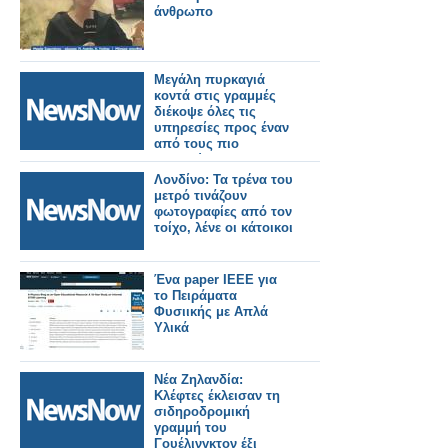
άνθρωπο
Μεγάλη πυρκαγιά
κοντά στις γραμμές
διέκοψε όλες τις
υπηρεσίες προς έναν
από τους πιο
πολυσύχναστους
σιδηροδρομικούς
Λονδίνο: Τα τρένα του
σταθμούς του
μετρό τινάζουν
Λονδίνου.
φωτογραφίες από τον
τοίχο, λένε οι κάτοικοι
Ένα paper ΙΕΕΕ για
το Πειράματα
Φυσιικής με Απλά
Υλικά
Νέα Ζηλανδία:
Κλέφτες έκλεισαν τη
σιδηροδρομική
γραμμή του
Γουέλινγκτον έξι