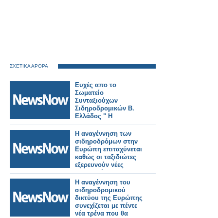
ΣΧΕΤΙΚΑ ΑΡΘΡΑ
Ευχές απο το
Σωματείο
Συνταξιούχων
Σιδηροδρομικών Β.
Ελλάδος " Η
ΑΝΑΓΕΝΝΗΣΗ" .
Η αναγέννηση των
σιδηροδρόμων στην
Ευρώπη επιταχύνεται
καθώς οι ταξιδιώτες
εξερευνούν νέες
διαδρομές και
τοποθεσίες
Η αναγέννηση του
σιδηροδρομικού
δικτύου της Ευρώπης
συνεχίζεται με πέντε
νέα τρένα που θα