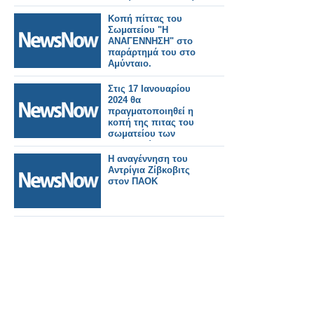
τεθούν σε λειτουργία
το 2026
Κοπή πίττας του
Σωματείου "Η
ΑΝΑΓΕΝΝΗΣΗ" στο
παράρτημά του στο
Αμύνταιο.
Στις 17 Ιανουαρίου
2024 θα
πραγματοποιηθεί η
κοπή της πιτας του
σωματείου των
συνταξιούχων
σιδηροδρομικών " Η
Η αναγέννηση του
ΑΝΑΓΕΝΝΗΣΗ"
Αντρίγια Ζίβκοβιτς
στον ΠΑΟΚ