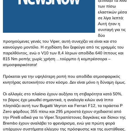
ξετινάξει τα λινά
των πίσω
ελαστικών μέσα
σε λίγα λεπτά:
Αυτή ήταν η
συνταγή για τις
δύο
προηγούμενες γενιές του Viper, αυτή συνεχίζει να είναι και στο
καινούργιο μοντέλο. Η σχεδίαση δεν ξεφεύγει από τις γραμμές του
παρελθόντος, ενώ ο V10 των 8,4 λίτρων αποδίδει 640 ίππους και
815 Nm ροπής χωρίς χρήση ...τούρμπο ή κομπρέσσορα –
ατμοσφαιρικότατα!
Πρόκειται για την υψηλότερη ροπή που αποδίδει ατμοσφαιρικός
κινητήρας αυτοκινήτου στον κόσμο. Δεν είναι μόνο η δύναμη όμως.
Οι αλλαγές στο πλαίσιο έχουν αυξήσει τη στιβαρότητα κατά 50%,
το βάρος έχει μειωθεί σημαντικά, η αναλογία κιλών ανά ίππο
πλησιάζει αυτή των Bugatti Veyron και Ferrari F12, τα τεράστια P
Zero φάρδους 355 πίσω και 295 μπροστά έχουν σχεδιαστεί από
την Pirelli ειδικά για το Viper.Τετραπίστονες δαγκάνες και δίσκοι της
Brembo έχουν αναλάβει το φρενάρισμα, ενώ για πρώτη φορά
υπάρχουν συστήματα ελέγχου της πρόσφυσης και της ευστάθειας.