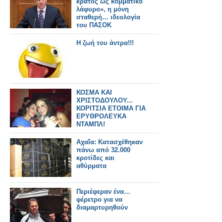
κράτος ως κομματικό
λάφυρο», η μόνη
σταθερή… ιδεολογία
του ΠΑΣΟΚ
Η ζωή του άντρα!!!
ΚΟΣΜΑ ΚΑΙ
ΧΡΙΣΤΟΔΟΥΛΟΥ...
ΚΟΡΙΤΣΙΑ ΕΤΟΙΜΑ ΓΙΑ
ΕΡΥΘΡΟΛΕΥΚΑ
ΝΤΑΜΠΛ!
Αχαΐα: Κατασχέθηκαν
πάνω από 32.000
κροτίδες και
αθύρματα
Περιέφεραν ένα…
φέρετρο για να
διαμαρτυρηθούν