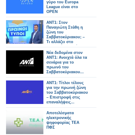
γύρο του Europa
League είναι στο
OPEN
ANT1: Στον
Παναγιώτη Στάθη η
ζώνη του
Σαββατοκύριακου; –
Τι αλλάζει στο
“Καλημέρα Ελλάδα”;
Νέα δεδομένα στον
ΑΝΤ1: Ανοιχτά όλα τα
σενάρια για το
πρωινό του
Σαββατοκύριακου...
ΑΝΤ1: Τίτλοι τέλους
για την πρωινή ζώνη
του Σαββατοκύριακου
– Επιστροφή στις
επαναλήψεις...
Αποτελέσματα
ηλεκτρονικής
ψηφοφορίας ΤΕΑ
ΠΦΣ