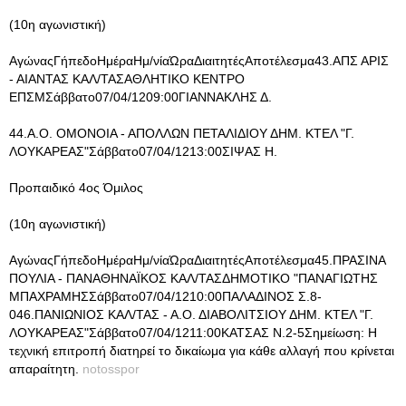
(10η αγωνιστική)
ΑγώναςΓήπεδοΗμέραΗμ/νίαΏραΔιαιτητέςΑποτέλεσμα43.ΑΠΣ ΑΡΙΣ
- ΑΙΑΝΤΑΣ ΚΑΛ/ΤΑΣΑΘΛΗΤΙΚΟ ΚΕΝΤΡΟ
ΕΠΣΜΣάββατο07/04/1209:00ΓΙΑΝΝΑΚΛΗΣ Δ.
44.Α.Ο. ΟΜΟΝΟΙΑ - ΑΠΟΛΛΩΝ ΠΕΤΑΛΙΔΙΟΥ ΔΗΜ. ΚΤΕΛ "Γ.
ΛΟΥΚΑΡΕΑΣ"Σάββατο07/04/1213:00ΣΙΨΑΣ Η.
Προπαιδικό 4ος Όμιλος
(10η αγωνιστική)
ΑγώναςΓήπεδοΗμέραΗμ/νίαΏραΔιαιτητέςΑποτέλεσμα45.ΠΡΑΣΙΝΑ
ΠΟΥΛΙΑ - ΠΑΝΑΘΗΝΑΪΚΟΣ ΚΑΛ/ΤΑΣΔΗΜΟΤΙΚΟ "ΠΑΝΑΓΙΩΤΗΣ
ΜΠΑΧΡΑΜΗΣΣάββατο07/04/1210:00ΠΑΛΑΔΙΝΟΣ Σ.8-
046.ΠΑΝΙΩΝΙΟΣ ΚΑΛ/ΤΑΣ - Α.Ο. ΔΙΑΒΟΛΙΤΣΙΟΥ ΔΗΜ. ΚΤΕΛ "Γ.
ΛΟΥΚΑΡΕΑΣ"Σάββατο07/04/1211:00ΚΑΤΣΑΣ Ν.2-5Σημείωση: Η
τεχνική επιτροπή διατηρεί το δικαίωμα για κάθε αλλαγή που κρίνεται
απαραίτητη.
notosspor