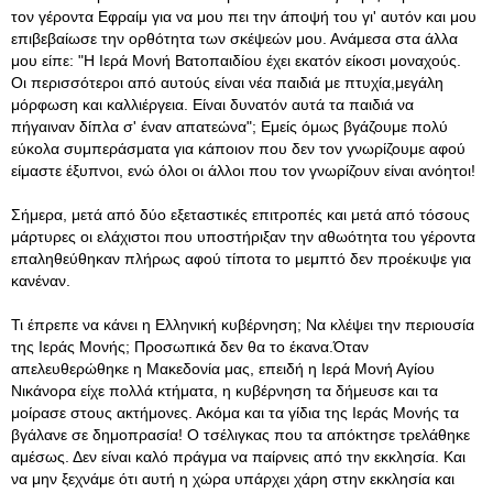
τον γέροντα Εφραίμ για να μου πει την άποψή του γι' αυτόν και μου
επιβεβαίωσε την ορθότητα των σκέψεών μου. Ανάμεσα στα άλλα
μου είπε: "Η Ιερά Μονή Βατοπαιδίου έχει εκατόν είκοσι μοναχούς.
Οι περισσότεροι από αυτούς είναι νέα παιδιά με πτυχία,μεγάλη
μόρφωση και καλλιέργεια. Είναι δυνατόν αυτά τα παιδιά να
πήγαιναν δίπλα σ' έναν απατεώνα"; Εμείς όμως βγάζουμε πολύ
εύκολα συμπεράσματα για κάποιον που δεν τον γνωρίζουμε αφού
είμαστε έξυπνοι, ενώ όλοι οι άλλοι που τον γνωρίζουν είναι ανόητοι!
Σήμερα, μετά από δύο εξεταστικές επιτροπές και μετά από τόσους
μάρτυρες οι ελάχιστοι που υποστήριξαν την αθωότητα του γέροντα
επαληθεύθηκαν πλήρως αφού τίποτα το μεμπτό δεν προέκυψε για
κανέναν.
Τι έπρεπε να κάνει η Ελληνική κυβέρνηση; Να κλέψει την περιουσία
της Ιεράς Μονής; Προσωπικά δεν θα το έκανα.Όταν
απελευθερώθηκε η Μακεδονία μας, επειδή η Ιερά Μονή Αγίου
Νικάνορα είχε πολλά κτήματα, η κυβέρνηση τα δήμευσε και τα
μοίρασε στους ακτήμονες. Ακόμα και τα γίδια της Ιεράς Μονής τα
βγάλανε σε δημοπρασία! Ο τσέλιγκας που τα απόκτησε τρελάθηκε
αμέσως. Δεν είναι καλό πράγμα να παίρνεις από την εκκλησία. Και
να μην ξεχνάμε ότι αυτή η χώρα υπάρχει χάρη στην εκκλησία και