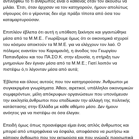
αντιληφθώ το τι άνθρωπος είναι ο καθένας όταν τον ακούσω να
μιλάει. Έτσι, όταν άρχισαν να τον κατηγορούν, ήμουν απολύτως
σίγουρος ότι ο γέροντας δεν είχε πράξει τίποτα από όσα του
καταμαρτυρούσαν.
Επιπλέον έβλεπα ότι αυτή η υπόθεση ξεκίνησε και γιγαντώθηκε
μέσα από τα Μ.Μ.Ε.. Γνωρίζουμε όμως ότι οι οικονομικά ισχυροί
του κόσμου αποκτούν τα Μ.Μ.Ε. για να ελέγχουν τον λαό. Ο
πόλεμος εναντίον του Καραμανλή, η άνοδος του Γεωργίου
Παπανδρέου και του ΠΑ.ΣΟ.Κ. στην εξουσία, η στήριξη των
μνημονίων δεν έγιναν μέσα από τα Μ.Μ.Ε.; Γιατί λοιπόν να
πιστέψω ό,τι λέγονταν μέσα από αυτά;
Έβλεπα και όλους αυτούς που τον κατηγορούσαν. Άνθρωποι με
συγκεκριμένα γνωρίσματα. Άθεοι, αιρετικοί, υπάλληλοι οικονομικών
συμφερόντων, μέλη απόκρυφων οργανώσεων που υπονόμευαν
την εκκλησία,άνθρωποι που επεδίωκαν την αλλαγή της πολιτικής
κατάστασης στην Ελλάδα με κάθε αθέμιτο μέσο. Δεν ήμουν
ανόητος για να πιστέψω σε όσα έλεγαν.
Επειδή όμως όπως προανέφερα είμαι ένας απλός άνθρωπος και
μπορεί από υπερηφάνεια να έσφαλα, αποφάσισα να ρωτήσω και
κάποιον άνθρωπο που τον εκτιμούσα και που γνώριζε προσωπικά