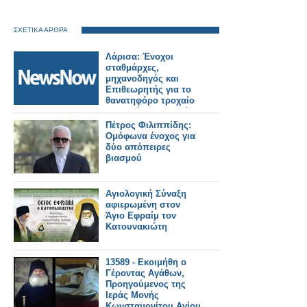
ΣΧΕΤΙΚΑ ΑΡΘΡΑ
Λάρισα: Ένοχοι
σταθμάρχες,
μηχανοδηγός και
Επιθεωρητής για το
θανατηφόρο τροχαίο
στην Κάρλας – Αθώος
ο σταθμάρχης της
Πέτρος Φιλιππίδης:
βραδινής βάρδιας
Ομόφωνα ένοχος για
δύο απόπειρες
βιασμού
Αγιολογική Σύναξη
αφιερωμένη στον
Άγιο Εφραίμ τον
Κατουνακιώτη
13589 - Εκοιμήθη ο
Γέροντας Αγάθων,
Προηγούμενος της
Ιεράς Μονής
Κωνσταμονίτου Αγίου