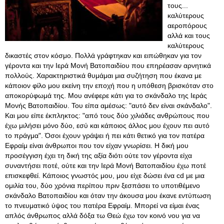
τους...
καλύτερους
αεροπόρους
αλλά και τους
καλύτερους
δικαστές στον κόσμο. Πολλά γράφτηκαν και ειπώθηκαν για τον
γέροντα και την Ιερά Μονή Βατοπαιδίου που επηρέασαν αρνητικά
πολλούς. Χαρακτηριστικά θυμάμαι μια συζήτηση που έκανα με
κάποιον φίλο μου εκείνη την εποχή που η υπόθεση βρισκόταν στο
αποκορύφωμά της. Μου ανέφερε κάτι για το σκάνδαλο της Ιεράς
Μονής Βατοπαιδίου. Του είπα αμέσως: "αυτό δεν είναι σκάνδαλο".
Και μου είπε έκπληκτος: "από τους δύο χιλιάδες ανθρώπους που
έχω μιλήσει μόνο δύο, εσύ και κάποιος άλλος μου έχουν πει αυτό
το πράγμα". Όσοι έχουν γράψει ή πει κάτι θετικό για τον πατέρα
Εφραίμ είναι άνθρωποι που τον είχαν γνωρίσει. Η δική μου
προσέγγιση έχει τη δική της αξία διότι ούτε τον γέροντα είχα
συναντήσει ποτέ, ούτε και την Ιερά Μονή Βατοπαιδίου έχω ποτέ
επισκεφθεί. Κάποιος γνωστός μου, μου είχε δώσει ένα cd με μια
ομιλία του, δύο χρόνια περίπου πριν ξεσπάσει το υποτιθέμενο
σκάνδαλο Βατοπαιδίου και όταν την άκουσα μου έκανε εντύπωση
το πνευματικό ύψος του πατέρα Εφραίμ
. Μπορεί να είμαι ένας
απλός άνθρωπος αλλά δόξα τω Θεώ έχω τον κοινό νου για να