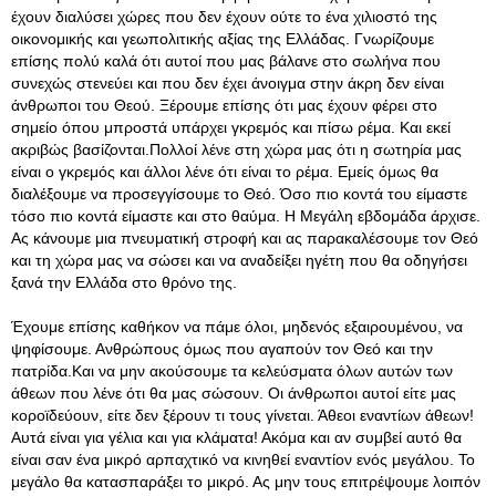
έχουν διαλύσει χώρες που δεν έχουν ούτε το ένα χιλιοστό της
οικονομικής και γεωπολιτικής αξίας της Ελλάδας. Γνωρίζουμε
επίσης πολύ καλά ότι αυτοί που μας βάλανε στο σωλήνα που
συνεχώς στενεύει και που δεν έχει άνοιγμα στην άκρη δεν είναι
άνθρωποι του Θεού. Ξέρουμε επίσης ότι μας έχουν φέρει στο
σημείο όπου μπροστά υπάρχει γκρεμός και πίσω ρέμα. Και εκεί
ακριβώς βασίζονται.Πολλοί λένε στη χώρα μας ότι η σωτηρία μας
είναι ο γκρεμός και άλλοι λένε ότι είναι το ρέμα. Εμείς όμως θα
διαλέξουμε να προσεγγίσουμε το Θεό. Όσο πιο κοντά του είμαστε
τόσο πιο κοντά είμαστε και στο θαύμα. Η Μεγάλη εβδομάδα άρχισε.
Ας κάνουμε μια πνευματική στροφή και ας παρακαλέσουμε τον Θεό
και τη χώρα μας να σώσει και να αναδείξει ηγέτη που θα οδηγήσει
ξανά την Ελλάδα στο θρόνο της.
Έχουμε επίσης καθήκον να πάμε όλοι, μηδενός εξαιρουμένου, να
ψηφίσουμε. Ανθρώπους όμως που αγαπούν τον Θεό και την
πατρίδα.Και να μην ακούσουμε τα κελεύσματα όλων αυτών των
άθεων που λένε ότι θα μας σώσουν. Οι άνθρωποι αυτοί είτε μας
κοροϊδεύουν, είτε δεν ξέρουν τι τους γίνεται. Άθεοι εναντίων άθεων!
Αυτά είναι για γέλια και για κλάματα! Ακόμα και αν συμβεί αυτό θα
είναι σαν ένα μικρό αρπαχτικό να κινηθεί εναντίον ενός μεγάλου. Το
μεγάλο θα κατασπαράξει το μικρό. Ας μην τους επιτρέψουμε λοιπόν