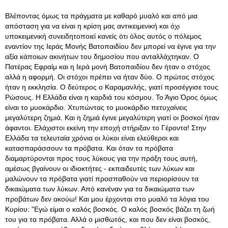
Βλέποντας όμως τα πράγματα με καθαρό μυαλό και από μια
απόσταση για να είναι η κρίση μας αντικειμενική και όχι
υποκειμενική συνειδητοποιεί κανείς ότι όλος αυτός ο πόλεμος
εναντίον της Ιεράς Μονής Βατοπαιδίου δεν μπορεί να έγινε για την
αξία κάποιων ακινήτων του δημοσίου που ανταλλάχτηκαν. Ο
Πατέρας Εφραίμ και η Ιερά μονή Βατοπαιδίου δεν ήταν ο στόχος
αλλά η αφορμή. Οι στόχοι πρέπει να ήταν δύο. Ο πρώτος στόχος
ήταν η εκκλησία. Ο δεύτερος ο Καραμανλής, γιατί προσέγγισε τους
Ρώσους. Η Ελλάδα είναι η καρδιά του κόσμου. Το Άγιο Όρος όμως
είναι το μυοκάρδιο. Χτυπώντας το μυοκάρδιο πετυχαίνεις
μεγαλύτερη ζημιά. Και η ζημιά έγινε μεγαλύτερη γιατί οι βοσκοί ήταν
άφαντοι. Ελάχιστοι εκείνη την εποχή στήριξαν το Γέροντα! Στην
Ελλάδα τα τελευταία χρόνια οι λύκοι είναι ελεύθεροι και
κατασπαράσσουν τα πρόβατα. Και όταν τα πρόβατα
διαμαρτύρονται προς τους λύκους για την πράξη τους αυτή,
αμέσως βγαίνουν οι ιδιοκτήτες - εκπαιδευτές των λύκων και
μαλώνουν τα πρόβατα γιατί προσπαθούν να περιορίσουν τα
δικαιώματα των λύκων. Από κανέναν για τα δικαιώματα των
προβάτων δεν ακούω! Και μου έρχονται στο μυαλό τα λόγια του
Κυρίου: "Εγώ είμαι ο καλός βοσκός. Ο καλός βοσκός βάζει τη ζωή
του για τα πρόβατα. Αλλά ο μισθωτός, και που δεν είναι βοσκός,