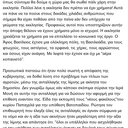
όπως σύντομα θα δούμε η χώρα μας θα σωθεί πάλι χάρη στην
εκκλησία. Πολλοί λένε η εκκλησία δεν πρέπει να έχει χρήματα! Αυτά
να πάνε να τα πούνε στους δεκάδες χιλιάδες ανθρώπους που
σήμερα θα είχαν πεθάνει από την πείνα εάν δεν υπήρχαν τα
γεύματα της εκκλησίας. Προφανώς αυτοί που υποστηρίζουν αυτήν
την άποψη θέλουν να έχουν χρήματα μόνο οι ισχυροί. Η εκκλησία
χρειάζεται τα χρήματα για να επιτελέσει το κοινωνικό της έργο. Ο
Άγιος Βασίλειος έχτισε μια ολόκληρη πόλη, τη Βασιλειάδα, για τους
φτωχούς, τους αστέγους, τα ορφανά, τις χήρες, τους αρρώστους
και όσους είχαν ανάγκη. Με λεφτά την έχτισε και όχι με "αέρα
κοπανιστό".
Προσωπικά πιστεύω ότι ήταν πολύ σωστή η απόφαση της
κυβέρνησης, να δοθεί λύση στο πρόβλημα των τίτλων των
αγροτών, μέσω της ανταλλαγής της λίμνης με ακίνητα του
δημοσίου. Δεν γνωρίζω όμως εάν κάποιοι σκόπιμα σύρανε την Ιερά
Μονή σε αυτήν την ανταλλαγή για να δώσουν την αφορμή για την
επίθεση εναντίον της. Είδα την εκπομπή τους "νέους φακέλους"του
κυρίου Παπαχελά για την υπόθεση Βατοπαιδίου. Ρώτησε τον
επιθεωρητή που έλεγξε όλες τις ανταλλαγές αν έγιναν σύμφωνα με
το νόμο και αν η αξία των ακινήτων ήταν μεγαλύτερη από την αξία
της λίμνης και απάντησε ότι: "όλοι οι υπάλληλοι που ασχολήθηκαν
με την υπόθεση των ανταλλαγών έκαναν τη δουλειά τους σύμφωνα