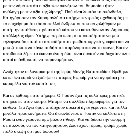
με τον νόμο και ότι η αξία των ακινήτων του δημοσίου ήταν
ανάλογη με την αξία της λίμνης". Πού είναι λοιπόν το σκάνδαλο;
Κατηγόρησαν τον Καραμανλή ότι υπήρχε κεντρικός σχεδιασμός με
το επιχείρημα ότι τόσοι πολλοί άνθρωποι που ασχολήθηκαν με
αυτή την υπόθεση πρέπει από κάπου να κατευθύνονταν. Δημόσιος
υπάλληλος είμαι. Υπήρχε περίπτωση ο οποιοσδήποτε να μου
τηλεφωνούσε από το οποιοδήποτε πρωθυπουργικό γραφείο και να
μου ζητούσε να κάνω οτιδήποτε παράνομο και να το έκανα; Και αν
υποθετικά λέμε, το έκαναν ένα ή δύο, είναι δυνατόν να δεχόταν όλοι
αυτοί οι άνθρωποι να παρανομήσουν;
Ανοίχτηκαν οι λογαριασμοί της Ιεράς Μονής Βατοπαιδίου. Βρέθηκε
έστω ένα ευρώ να ξόδεψε ο πατέρας Εφραίμ για να αγοράσει μια
καραμέλα για τον εαυτό του;
Και ας έρθουμε στο σήμερα. Ο Πούτιν έχει τις καλύτερες μυστικές
υπηρεσίες στον κόσμο. Μπορεί να συλλέξει πληροφορίες για τον
καθένα. Στο Άγιο όρος υπάρχουν αρκετοί άγιοι γέροντες και πολλά
μεγάλα προσκυνήματα. Θα διακινδύνευε ο Πούτιν να καλέσει στη
Ρωσία έναν γέροντα αμφιβόλου ηθικής; Και να δώσει την αφορμή
σε πολλούς να τον κατηγορήσουν; Δυστυχώς, όμως, τρώμε χωρίς
πολύ σκέψη ό,τι μας δώσουν!