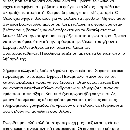
αυτός που τα πρόβατα δεν είναι δικά του, βλέπει τον λύκο να
έρχεται κι αφήνει τα πρόβατα και φεύγει, κι ο λύκος τ' αρπάζει και
σκορπίζει τα πρόβατα". Και μου δημιουργείται η εξής απορία: Ο
Θεός έχει αφήσει βοσκούς για να φυλάνε τα πρόβατα. Μήπως αυτοί
δεν είναι βοσκοί αλλά μισθωτοί; Και μεγαλώνει η απορία μου όταν
βλέπω τους βοσκούς να ενδιαφέρονται για τα δικαιώματα των
λύκων! Μόνο την απορία μου εκφράζω,τίποτα περισσότερο. Πρέπει
να τονίσω όμως ότι κατά την πρόσφατη φυλάκιση του γέροντα
Εφραίμ πολλοί άνθρωποι κληρικοί και λαϊκοί του
συμπαραστάθηκαν. Η εκκλησία έδειξε ότι άρχισε να ξυπνάει από το
λήθαργό της.
Σήμερα ο ελληνικός λαός πληρώνει την κακία του. Χαρακτηριστικό
παράδειγμα, ο πατέρας Εφραίμ. Πέσαμε όλοι πάνω του να τον
κατασπαράξουμε χωρίς να τον ξέρουμε. Όταν όμως πετάμε βέλη
και ακόντια εναντίων αθώων ανθρώπων αυτά γυρίζουν πίσω σε
εμάς που τα πετάξαμε. Και αυτό έχει αρχίσει ήδη να γίνεται. Ας
μετανοήσουμε και ας αδιαφορήσουμε για τους άθεους και τους
πληρωμένους γραφιάδες. Ας γράφουν ό,τι θέλουν, ας εξοργίζονται
όσο θέλουν και ας γελάνε όσο θέλουν.
Γνωρίζουμε πολύ καλά ότι στην περιοχή μας παίζονται τεράστια
οικονομικά και γεωπολιτικά συμφέροντα. Οι ισχυροί του κόσμου