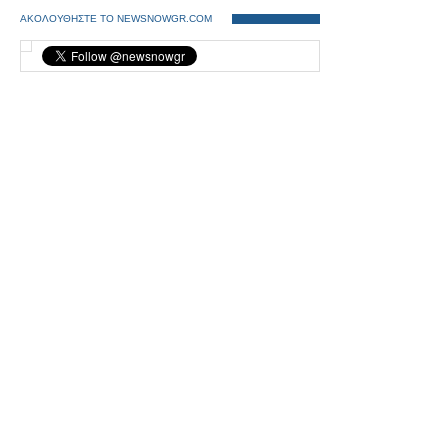
ΑΚΟΛΟΥΘΗΣΤΕ ΤΟ NEWSNOWGR.COM