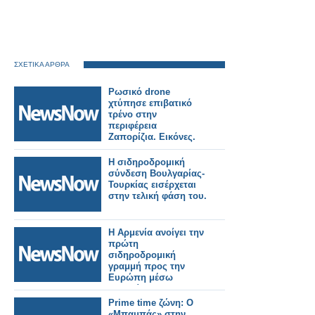
ΣΧΕΤΙΚΑ ΑΡΘΡΑ
Ρωσικό drone
χτύπησε επιβατικό
τρένο στην
περιφέρεια
Ζαπορίζια. Εικόνες.
Η σιδηροδρομική
σύνδεση Βουλγαρίας-
Τουρκίας εισέρχεται
στην τελική φάση του.
Η Αρμενία ανοίγει την
πρώτη
σιδηροδρομική
γραμμή προς την
Ευρώπη μέσω
Γεωργίας και
Τουρκίας.
Prime time ζώνη: Ο
«Μπαμπάς» στην