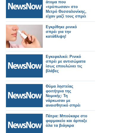
άτομα που
«τρύπωσαν» στο
Μετρό Θεσσαλονίκης,
είχαν μαζί τους σπρέι
βαφής και
μαρκαδόρους.
Εγκρίθηκε ρινικό
σπρέι για την
κατάθλιψη!
Εγκεφαλικό: Ρινικό
σπρέι με αντισώματα
ίσως επουλώνει τις
βλάβες
Θύμα ληστείας
φοιτήτρια της
Nομικής: Τη
νάρκωσαν με
αναισθητικό σπρέι
Πάτρα: Μπούκαρε στο
φαρμακείο και άρπαξε
όλα τα βιάγκρα