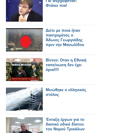
Γκι Φερχόφστατ:
Φτάνει πια!
Δείτε με ποια ήταν
παντρεμένος ο
Άδωνις Γεωργιάδης
πριν την Μανωλίδου
Βίντεο: Οταν η Εθνική
ταπείνωση δεν έχει
όρια!!!!
Μειώθηκε ο ελληνικός
στόλος
Ένταξη έργων για το
δασικό οδικό δίκτυο
του Νομού Τρικάλων