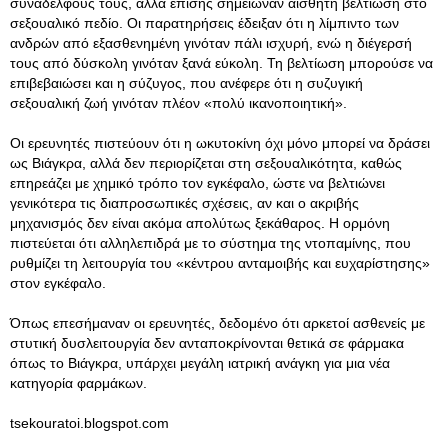
συναδέλφους τους, αλλά επίσης σημείωναν αισθητή βελτίωση στο
σεξουαλικό πεδίο. Οι παρατηρήσεις έδειξαν ότι η λίμπιντο των
ανδρών από εξασθενημένη γινόταν πάλι ισχυρή, ενώ η διέγερσή
τους από δύσκολη γινόταν ξανά εύκολη. Τη βελτίωση μπορούσε να
επιβεβαιώσει και η σύζυγος, που ανέφερε ότι η συζυγική
σεξουαλική ζωή γινόταν πλέον «πολύ ικανοποιητική».
Οι ερευνητές πιστεύουν ότι η ωκυτοκίνη όχι μόνο μπορεί να δράσει
ως Βιάγκρα, αλλά δεν περιορίζεται στη σεξουαλικότητα, καθώς
επηρεάζει με χημικό τρόπο τον εγκέφαλο, ώστε να βελτιώνει
γενικότερα τις διαπροσωπικές σχέσεις, αν και ο ακριβής
μηχανισμός δεν είναι ακόμα απολύτως ξεκάθαρος. Η ορμόνη
πιστεύεται ότι αλληλεπιδρά με το σύστημα της ντοπαμίνης, που
ρυθμίζει τη λειτουργία του «κέντρου ανταμοιβής και ευχαρίστησης»
στον εγκέφαλο.
Όπως επεσήμαναν οι ερευνητές, δεδομένο ότι αρκετοί ασθενείς με
στυτική δυσλειτουργία δεν ανταποκρίνονται θετικά σε φάρμακα
όπως το Βιάγκρα, υπάρχει μεγάλη ιατρική ανάγκη για μια νέα
κατηγορία φαρμάκων.
tsekouratoi.blogspot.com