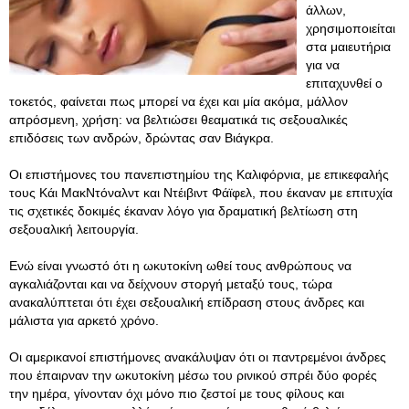
άλλων,
χρησιμοποιείται
στα μαιευτήρια
για να
επιταχυνθεί ο
τοκετός, φαίνεται πως μπορεί να έχει και μία ακόμα, μάλλον
απρόσμενη, χρήση: να βελτιώσει θεαματικά τις σεξουαλικές
επιδόσεις των ανδρών, δρώντας σαν Βιάγκρα.
Οι επιστήμονες του πανεπιστημίου της Καλιφόρνια, με επικεφαλής
τους Κάι ΜακΝτόναλντ και Ντέιβιντ Φάϊφελ, που έκαναν με επιτυχία
τις σχετικές δοκιμές έκαναν λόγο για δραματική βελτίωση στη
σεξουαλική λειτουργία.
Ενώ είναι γνωστό ότι η ωκυτοκίνη ωθεί τους ανθρώπους να
αγκαλιάζονται και να δείχνουν στοργή μεταξύ τους, τώρα
ανακαλύπτεται ότι έχει σεξουαλική επίδραση στους άνδρες και
μάλιστα για αρκετό χρόνο.
Οι αμερικανοί επιστήμονες ανακάλυψαν ότι οι παντρεμένοι άνδρες
που έπαιρναν την ωκυτοκίνη μέσω του ρινικού σπρέι δύο φορές
την ημέρα, γίνονταν όχι μόνο πιο ζεστοί με τους φίλους και