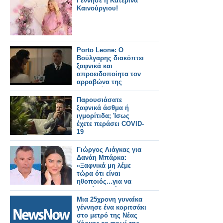
Γέννησε η Κατερίνα
Καινούργιου!
Porto Leone: Ο
Βούλγαρης διακόπτει
ξαφνικά και
απροειδοποίητα τον
αρραβώνα της
Αγγελικής με τον
Γρηγόρη !
Παρουσιάσατε
ξαφνικά άσθμα ή
ιγμορίτιδα; Ίσως
έχετε περάσει COVID-
19
Γιώργος Λιάγκας για
Δανάη Μπάρκα:
«Ξαφνικά μη λέμε
τώρα ότι είναι
ηθοποιός...για να
στηρίξουμε έναν
άνθρωπο
Μια 25χρονη γυναίκα
γέννησε ένα κοριτσάκι
στο μετρό της Νέας