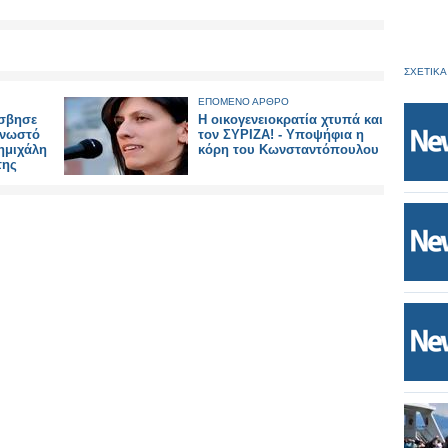
ΣΧΕΤΙΚΑ
ΕΠΟΜΕΝΟ ΑΡΘΡΟ
Έσβησε
Η οικογενειοκρατία χτυπά και
γνωστό
τον ΣΥΡΙΖΑ! - Υποψήφια η
ημιχάλη
κόρη του Κωνσταντόπουλου
της