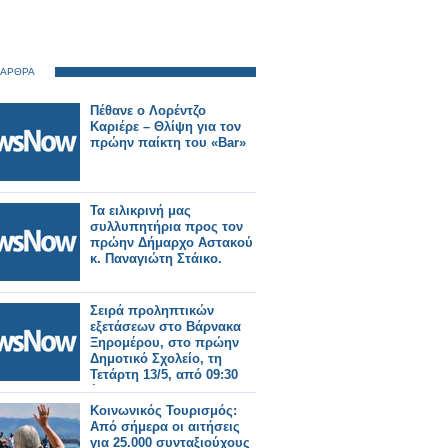
 ΑΡΘΡΑ
Πέθανε ο Λορέντζο
Καριέρε – Θλίψη για τον
πρώην παίκτη του «Bar»
Τα ειλικρινή μας
συλλυπητήρια προς τον
πρώην Δήμαρχο Αστακού
κ. Παναγιώτη Στάικο.
Σειρά προληπτικών
εξετάσεων στο Βάρνακα
Ξηρομέρου, στο πρώην
Δημοτικό Σχολείο, τη
Τετάρτη 13/5, από 09:30
έως 14:00.
Κοινωνικός Τουρισμός:
Aπό σήμερα οι αιτήσεις
για 25.000 συνταξιούχους