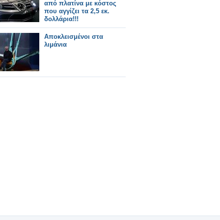
από πλατίνα με κόστος
που αγγίζει τα 2,5 εκ.
δολλάρια!!!
Αποκλεισμένοι στα
λιμάνια