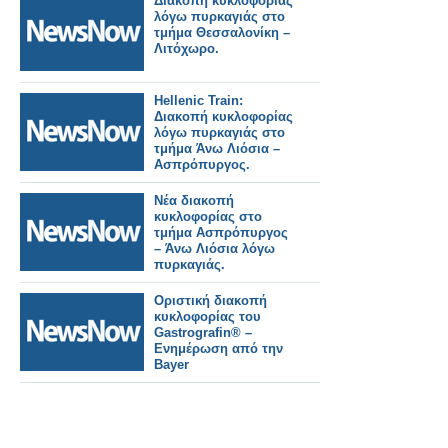
Διακοπή κυκλοφορίας
συνδεσιμότητα
λόγω πυρκαγιάς στο
Ξινχουά.
τμήμα Θεσσαλονίκη –
Λιτόχωρο.
Hellenic Train:
Διακοπή κυκλοφορίας
λόγω πυρκαγιάς στο
τμήμα Άνω Λιόσια –
Ασπρόπυργος.
Νέα διακοπή
κυκλοφορίας στο
τμήμα Ασπρόπυργος
– Άνω Λιόσια λόγω
πυρκαγιάς.
Οριστική διακοπή
κυκλοφορίας του
Gastrografin® –
Ενημέρωση από την
Bayer