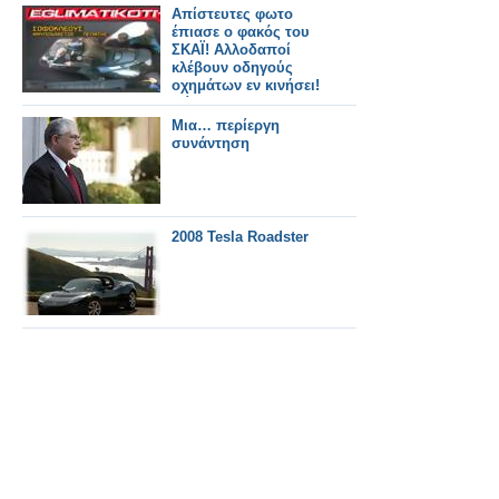
Απίστευτες φωτο
έπιασε ο φακός του
ΣΚΑΪ! Αλλοδαποί
κλέβουν οδηγούς
οχημάτων εν κινήσει!
(βίντεο + φωτος)
Μια… περίεργη
συνάντηση
2008 Tesla Roadster