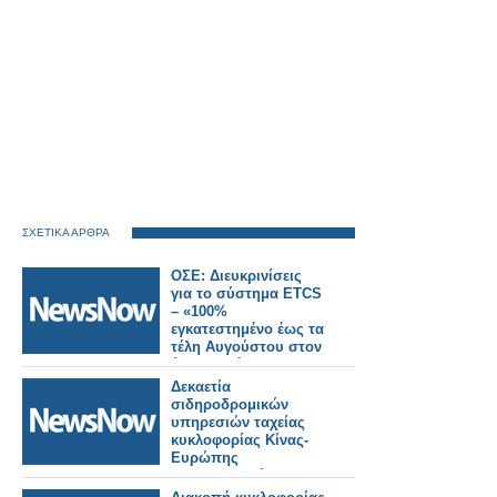
ΣΧΕΤΙΚΑ ΑΡΘΡΑ
ΟΣΕ: Διευκρινίσεις
για το σύστημα ETCS
– «100%
εγκατεστημένο έως τα
τέλη Αυγούστου στον
άξονα Αθήνα –
Θεσσαλονίκη».
Δεκαετία
σιδηροδρομικών
υπηρεσιών ταχείας
κυκλοφορίας Κίνας-
Ευρώπης
αναδιαμορφώνουν
την ευρασιατική