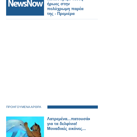
σπίτι (video)
ήρωες στην
πολύχρωμη παρέα
της - Πρεμιέρα
Σάββατο 9
Σεπτεμβρίου
ΠΡΟΗΓΟΥΜΕΝΑ ΑΡΘΡΑ
Λατρεμένα...πατουσάκια
για τα δελφίνια!
Μοναδικές εικόνες...