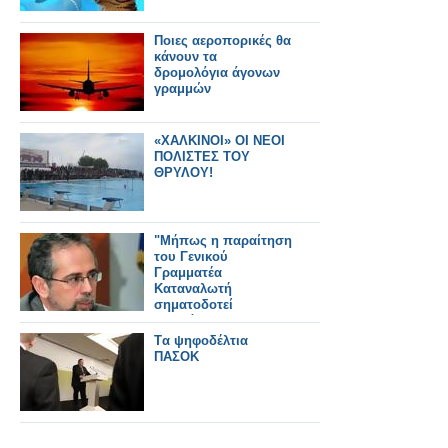
Ποιες αεροπορικές θα
κάνουν τα
δρομολόγια άγονων
γραμμών
«ΧΑΛΚΙΝΟΙ» ΟΙ ΝΕΟΙ
ΠΟΛΙΣΤΕΣ ΤΟΥ
ΘΡΥΛΟΥ!
"Μήπως η παραίτηση
του Γενικού
Γραμματέα
Καταναλωτή
σηματοδοτεί
υποβάθμιση της
προστασίας
Tα ψηφοδέλτια
καταναλωτή;"
ΠΑΣΟΚ