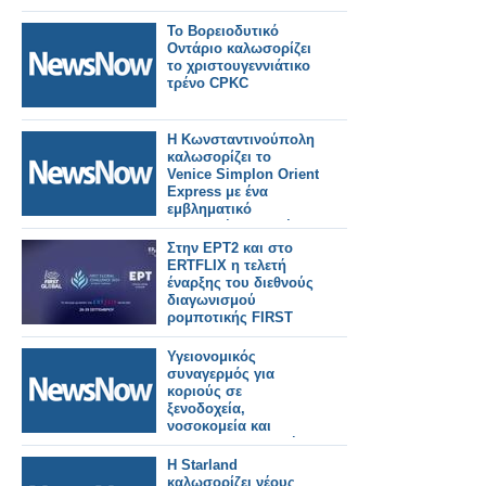
Το Βορειοδυτικό
Οντάριο καλωσορίζει
το χριστουγεννιάτικο
τρένο CPKC
Η Κωνσταντινούπολη
καλωσορίζει το
Venice Simplon Orient
Express με ένα
εμβληματικό
πολυτελές σετ τρένων
για την ενίσχυση της
Στην ΕΡΤ2 και στο
τουριστικής
ERTFLIX η τελετή
ελκυστικότητας
έναρξης του διεθνούς
διαγωνισμού
ρομποτικής FIRST
Global Challenge 2024
Υγειονομικός
συναγερμός για
κοριούς σε
ξενοδοχεία,
νοσοκομεία και
Airbnb στην Αττική:
Πώς μεταφέρεται το
Η Starland
έντομο από σπίτι σε
καλωσορίζει νέους