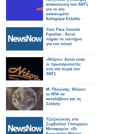
ανακοίνωση του ΑΝΤ1
για το νέο
ανανεωμένο
Καλημέρα Ελλάδα -
Αυτοί θα το
παρουσιάζουν
Your Face Sounds
Familiar : Αυτοί
πήραν το εισιτήριο
για τον τελικό
«Ντέρτι»: Αυτοί ειναι
οι πρωταγωνιστές
στη νέα σειρά του
ΑΝΤ1
Μ. Πλειώνης: Θέλουν
οι ΗΠΑ να
καταλάβουν και τη
Σελήνη;
Τζιτζικώστας στο
Συμβούλιο Υπουργών
Μεταφορών: «Οι
Ευρωπαίοι θέλουν