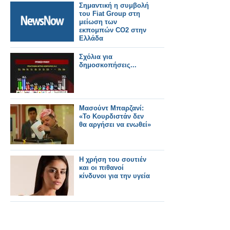
Σημαντική η συμβολή
του Fiat Group στη
μείωση των
εκπομπών CO2 στην
Ελλάδα
Σχόλια για
δημοσκοπήσεις‏...
Μασούντ Μπαρζανί:
«Το Κουρδιστάν δεν
θα αργήσει να ενωθεί»
Η χρήση του σουτιέν
και οι πιθανοί
κίνδυνοι για την υγεία