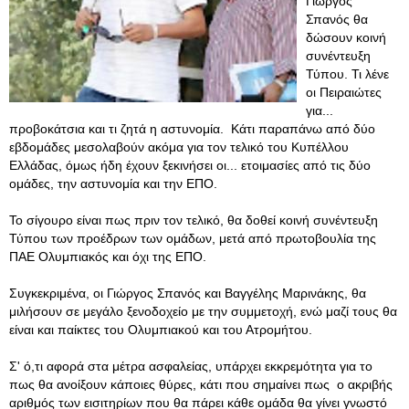
Γιώργος
Σπανός θα
δώσουν κοινή
συνέντευξη
Τύπου. Τι λένε
οι Πειραιώτες
για...
προβοκάτσια και τι ζητά η αστυνομία. Κάτι παραπάνω από δύο
εβδομάδες μεσολαβούν ακόμα για τον τελικό του Κυπέλλου
Ελλάδας, όμως ήδη έχουν ξεκινήσει οι... ετοιμασίες από τις δύο
ομάδες, την αστυνομία και την ΕΠΟ.
Το σίγουρο είναι πως πριν τον τελικό, θα δοθεί κοινή συνέντευξη
Τύπου των προέδρων των ομάδων, μετά από πρωτοβουλία της
ΠΑΕ Ολυμπιακός και όχι της ΕΠΟ.
Συγκεκριμένα, οι Γιώργος Σπανός και Βαγγέλης Μαρινάκης, θα
μιλήσουν σε μεγάλο ξενοδοχείο με την συμμετοχή, ενώ μαζί τους θα
είναι και παίκτες του Ολυμπιακού και του Ατρομήτου.
Σ' ό,τι αφορά στα μέτρα ασφαλείας, υπάρχει εκκρεμότητα για το
πως θα ανοίξουν κάποιες θύρες, κάτι που σημαίνει πως ο ακριβής
αριθμός των εισιτηρίων που θα πάρει κάθε ομάδα θα γίνει γνωστό