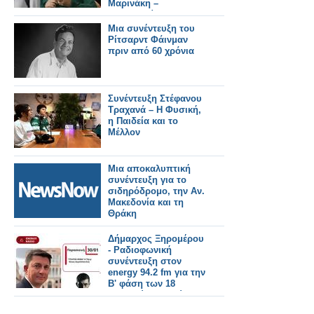
Μαρινάκη –
Μελισσανίδη''
Μια συνέντευξη του
Ρίτσαρντ Φάινμαν
πριν από 60 χρόνια
Συνέντευξη Στέφανου
Τραχανά – Η Φυσική,
η Παιδεία και το
Μέλλον
Μια αποκαλυπτική
συνέντευξη για το
σιδηρόδρομο, την Αν.
Μακεδονία και τη
Θράκη
Δήμαρχος Ξηρομέρου
- Ραδιοφωνική
συνέντευξη στον
energy 94.2 fm για την
Β' φάση των 18
λιμενικών μελετών
(ηχητικό).