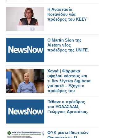
Η Αναστασία
Κοτανίδου νέα
πρόεδρος του ΚΕΣΥ
Ο Martin Sion της
Alstom νέος
πρόεδρος της UNIFE.
Χανιά | Φάρμακα
υψηλού κόστους και
τι δεν λέγεται δημόσια
για αυτά – Εξηγεί ο
πρόεδρος του
Συλλόγου
Φαρμακοποιών
Πέθανε ο πρόεδρος
Μανώλης
του ΕΟΔΑΣΑΑΜ,
Κατσαράκης
Γεώργιος Δριτσάκος.
ΦΥΚ μέσω Ιδιωτικών
Φαρμακείων: Ο