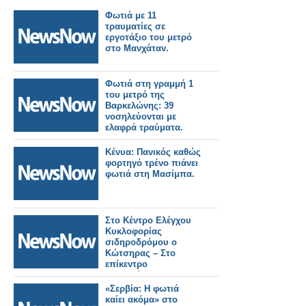
Φωτιά με 11
τραυματίες σε
εργοτάξιο του μετρό
στο Μανχάταν.
Φωτιά στη γραμμή 1
του μετρό της
Βαρκελώνης: 39
νοσηλεύονται με
ελαφρά τραύματα.
Κένυα: Πανικός καθώς
φορτηγό τρένο πιάνει
φωτιά στη Μασίμπα.
Στο Κέντρο Ελέγχου
Κυκλοφορίας
σιδηροδρόμου ο
Κώτσηρας – Στο
επίκεντρο
τηλεδιοίκηση και
ψηφιακές υποδομές.
«Σερβία: Η φωτιά
καίει ακόμα» στο