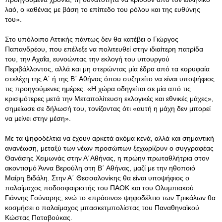
λαό, ο καθένας με βάση το επίπεδο του ρόλου και της ευθύνης
του».
Στο υπόλοιπο Αττικής πάντως δεν θα κατέβει ο Γιώργος
Παπανδρέου, που επέλεξε να πολιτευθεί στην ιδιαίτερη πατρίδα
του, την Αχαΐα, ευνοώντας την εκλογή του υπουργού
Περιβάλλοντος, αλλά και μη στερώντας μία έδρα από τα κορυφαία
στελέχη της Α΄ ή της Β΄ Αθήνας όπου συζητείτο να είναι υποψήφιος
τις προηγούμενες ημέρες. «Η χώρα οδηγείται σε μία από τις
κρισιμότερες μετά την Μεταπολίτευση εκλογικές και εθνικές μάχες»,
σημείωσε σε δήλωσή του, τονίζοντας ότι «αυτή η μάχη δεν μπορεί
να μείνει στην μέση».
Με τα ψηφοδέλτια να έχουν αρκετά ακόμα κενά, αλλά και σημαντική
ανανέωση, μεταξύ των νέων προσώπων ξεχωρίζουν ο συγγραφέας
Θανάσης Χειμωνάς στην Α΄Αθήνας, η πρώην πρωταθλήτρια στον
ακοντισμό Άννα Βερούλη στη Β΄ Αθήνας, μαζί με την ηθοποιό
Μαίρη Βιδάλη. Στην Α΄ Θεσσαλονίκης θα είναι υποψήφιος ο
παλαίμαχος ποδοσφαιριστής του ΠΑΟΚ και του Ολυμπιακού
Γιάννης Γούναρης, ενώ το «πράσινο» ψηφοδέλτιο των Τρικάλων θα
κοσμήσει ο παλαίμαχος μπασκετμπολίστας του Παναθηναϊκού
Κώστας Παταβούκας.