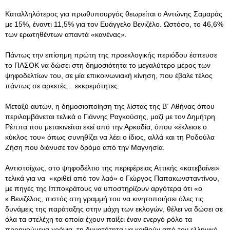
Καταλληλότερος για πρωθυπουργός θεωρείται ο Αντώνης Σαμαράς
με 15%, έναντι 11,5% για τον Ευάγγελο Βενιζέλο. Ωστόσο, το 46,6%
των ερωτηθέντων απαντά «κανένας».
Πάντως την επίσημη πρώτη της προεκλογικής περιόδου έσπευσε
το ΠΑΣΟΚ να δώσει στη δημοσιότητα το μεγαλύτερο μέρος των
ψηφοδελτίων του, σε μία επικοινωνιακή κίνηση, που έβαλε τέλος
πάντως σε αρκετές... εκκρεμότητες.
Μεταξύ αυτών, η δημοσιοποίηση της λίστας της Β΄ Αθήνας όπου
περιλαμβάνεται τελικά ο Γιάννης Ραγκούσης, μαζί με τον Δημήτρη
Ρέππα που μετακινείται εκεί από την Αρκαδία, όπου «έκλεισε ο
κύκλος του» όπως συνηθίζει να λέει ο ίδιος, αλλά και τη Ροδούλα
Ζήση που διάνυσε τον δρόμο από την Μαγνησία.
Αντιστοίχως, στο ψηφοδέλτιο της περιφέρειας Αττικής «κατεβαίνει»
τελικά για να «κριθεί από τον λαό» ο Γιώργος Παπακωνσταντίνου,
με πηγές της Ιπποκράτους να υποστηρίζουν αργότερα ότι «ο
κ.Βενιζέλος, πιστός στη γραμμή του να κινητοποιήσει όλες τις
δυνάμεις της παράταξης στην μάχη των εκλογών, θέλει να δώσει σε
όλα τα στελέχη τα οποία έχουν παίξει έναν ενεργό ρόλο τα
προηγούμενα χρόνια, τη δυνατότητα να κριθούν από τον ελληνικό