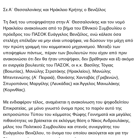
Σε Α΄ Θεσσαλονίκης και Ηράκλειο Κρήτης ο Βενιζέλος
Τη δική του υποψηφιότητα στην Α΄ Θεσσαλονίκης και τον νομό
Ηρακλείου ανακοίνωσε από το βήμα του Εθνικού Συμβουλίου ο
πρόεδρος του ΠΑΣΟΚ Ευάγγελος Βενιζέλος, ενώ κάλεσε όσα
στελέχη επέλεξαν να μην είναι υποψήφια, να δώσουν την μάχη από
την πρώτη γραμμή του κομματικού μηχανισμού. Μεταξύ των
υποψηφίων πάντως, πέραν των βουλευτών που είχαν από πριν
ανακοινώσει ότι δεν θα ήταν υποψήφιοι, δεν βρέθηκαν και έξι ακόμα
εν ενεργεία βουλευτές του ΠΑΣΟΚ, οι κ.κ. Βασίλης Τόγιας
(Βοιωτίας), Μανώλης Στρατάκης (Ηρακλείου), Μανώλης
Μπεντενιώτης (Α΄ Πειραιά), Θανάσης Χανταβάς (Γρεβενών),
Σπυροπάνος Μαργέλης (Λευκάδας) και Άγγελος Μανωλάκης
(Κορινθίας).
Με ενδιαφέρον τέλος, αναμένεται η ανακοίνωση του ψηφοδελτίου
Επικρατείας, με μόνο γνωστό όνομα προς το παρόν αυτό της
εκπροσώπου Τύπου του κόμματος Φώφης Γεννηματά και μεγάλες
πιθανότητες να βρίσκεται σε εκλόγιμη θέση ο Νίκος Ανδρουλάκης,
μέλος του Πολιτικού Συμβουλίου και στενός συνεργάτης του
Ευάγγελου Βενιζέλου, το όνομα του οποίου ακούγεται και για την