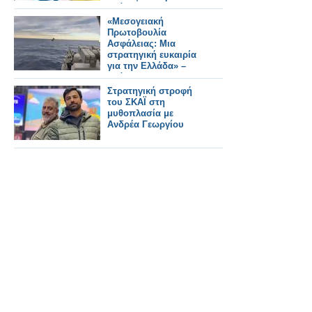
Ανάλυση του
Κωνσταντίνου
«Μεσογειακή
Μπαλωμένου
Πρωτοβουλία
Ασφάλειας: Μια
στρατηγική ευκαιρία
για την Ελλάδα» –
Ανάλυση του
Κωνσταντίνου
Στρατηγική στροφή
Μπαλωμένου
του ΣΚΑΪ στη
μυθοπλασία με
Ανδρέα Γεωργίου