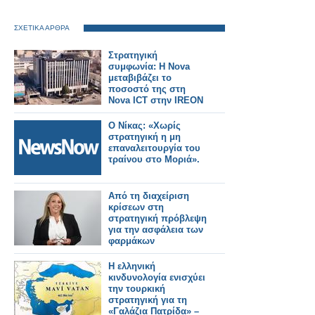
ΣΧΕΤΙΚΑ ΑΡΘΡΑ
Στρατηγική
συμφωνία: Η Nova
μεταβιβάζει το
ποσοστό της στη
Nova ICT στην IREON
Technologies
Ο Νίκας: «Χωρίς
στρατηγική η μη
επαναλειτουργία του
τραίνου στο Μοριά».
Από τη διαχείριση
κρίσεων στη
στρατηγική πρόβλεψη
για την ασφάλεια των
φαρμάκων
Η ελληνική
κινδυνολογία ενισχύει
την τουρκική
στρατηγική για τη
«Γαλάζια Πατρίδα» –