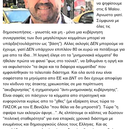
να ψηφίσουμε
στις 6 Μαϊου.
Αγνωστο γιατί.
Σύμφωνα με
όλες τις
δημοσκοπήσεις - γνωστές και μη - μόνο μια κυβέρνηση
συνεργασίας των δυο μεγαλύτερων κομμάτων μπορεί να
υπάρξει(τουλάχιστον ως "βάση"). Αλλες εκλογές ΔΕΝ μπορούμε να
έχουμε, γιατί ΔΕΝ υπάρχουν επιπλέον 80 εκ.ευρώ να πετάξουμε για
μια απο τα ίδια...Ή λογική έλεγε οτι τα "μνημονιακά κόμματα" θα
ήθελαν πρώτα να φανεί "φως στο τούνελ", να ξεθυμάνει η οργή και
να εκφυλιστούν "τα άκρα και τα διάφορα κομματίδια" που
εμφανίσθηκαν το τελευταίο διάστημα. Και ολα αυτά ενω είναι
σαφέστατα τα μηνύματα απο ΕΕ και ΔΝΤ οτι δεν έχουμε αποφύγει
τον κίνδυνο της άτακτης χρεωκοπίας σε μια περίπτωση
"ακυβερνησίας" ή σχηματισμού "άντι-μνημονιακής κυβέρνησης".
Είναι σαφές οτι πάσχουν τα κόμματα απο στρατηγική και
ευφορούνται κυρίως απο το "χθες" (με εξαίρεση ίσως τώρα το
ΠΑΣΟΚ με τον Ε.Βενιζέλο "που θέλει να δει μπροστά"). Τώρα "η
σφαίρα των εκλογών έφυγε...". Ας ελπίσουμε οι κάλπες να δώσουν
"πολιτική σταθερότητα" για ενα επαρκές χρονικό διάστημα με
ενωμένους και δημιουργικούς όλους τους Ελληνες. Και ας