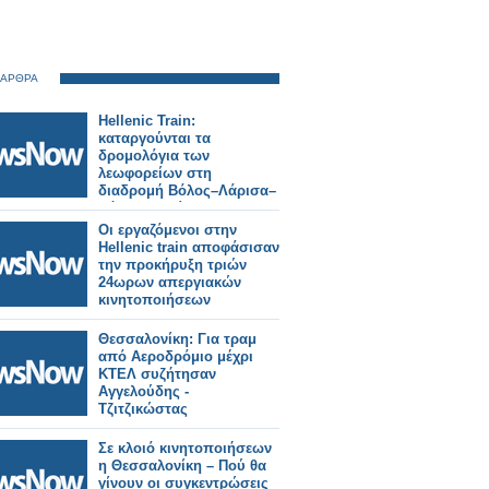
 ΑΡΘΡΑ
Hellenic Train:
καταργούνται τα
δρομολόγια των
λεωφορείων στη
διαδρομή Βόλος–Λάρισα–
Βόλος εξαιτίας των
αγροτικών
Οι εργαζόμενοι στην
κινητοποιήσεων.
Hellenic train αποφάσισαν
την προκήρυξη τριών
24ωρων απεργιακών
κινητοποιήσεων
Θεσσαλονίκη: Για τραμ
από Αεροδρόμιο μέχρι
ΚΤΕΛ συζήτησαν
Αγγελούδης -
Τζιτζικώστας
Σε κλοιό κινητοποιήσεων
η Θεσσαλονίκη – Πού θα
γίνουν οι συγκεντρώσεις