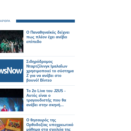
 ΑΡΘΡΑ
Ο Παναθηναϊκός δείχνει
πως πλέον έχει ανέβει
επίπεδο
Σιδηρόδρομος
Νταρτζίλινγκ Ιμαλαΐων
χρησιμοποιεί το σύστημα
Ζ για να ανέβει στο
βουνό! Βίντεο
Το 2ο Live του J2US -
Αυτός είναι ο
τραγουδιστής που θα
ανέβει στην σκηνή...
Ο θησαυρός της
Ορθοδοξίας υποχρεωτικό
μάθημα στα σχολεία της