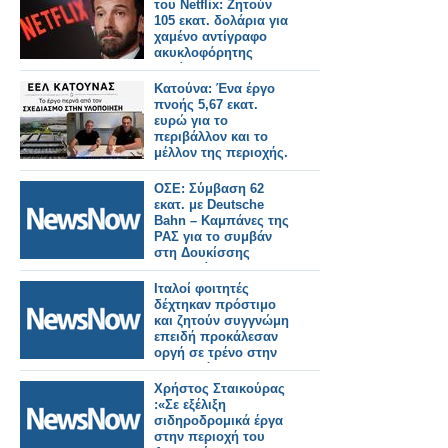
του Netflix: Ζητούν
105 εκατ. δολάρια για
χαμένο αντίγραφο
ακυκλοφόρητης
ταινίας
Κατούνα: Ένα έργο
πνοής 5,67 εκατ.
ευρώ για το
περιβάλλον και το
μέλλον της περιοχής.
ΟΣΕ: Σύμβαση 62
εκατ. με Deutsche
Bahn – Καμπάνες της
ΡΑΣ για το συμβάν
στη Δουκίσσης
Πλακεντίας.
Ιταλοί φοιτητές
δέχτηκαν πρόστιμο
και ζητούν συγγνώμη
επειδή προκάλεσαν
οργή σε τρένο στην
Μπανγκόκ.
Χρήστος Σταικούρας
:«Σε εξέλιξη
σιδηροδρομικά έργα
στην περιοχή του