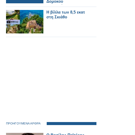
Δομοκού
αποκατάστασης
Daniel 188 εκατ. ευρώ.
Η βίλλα των 8,5 εκατ
στη Σκιάθο
ΠΡΟΗΓΟΥΜΕΝΑ ΑΡΘΡΑ