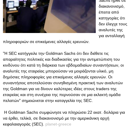
Sachs ήρθε σε
διακανονισμό,
έπειτα από
κατηγορίες ότι
δεν έλεγχε τους
αναλυτές της
για ανταλλαγή
πληροφοριών σε επικείμενες αλλαγές ερευνών.
"Η SEC κατήγγειλε την Goldman Sachs ότι δεν διέθετε τις
απαραίτητες πολιτικές και διαδικασίες για την αντιμετώπιση του
κινδύνου ότι κατά τη διάρκεια των εβδομαδιαίων συναντήσεων, οι
αναλυτές της εταιρείας μπορούσαν να μοιράζονται υλικό, μη
δημόσιες πληροφορίες για επικείμενες αλλαγές ερευνών. Οι
συναντήσεις αποτελούσαν συνηθισμένη πρακτική των αναλυτών
της Goldman για να δίνουν καλύτερες ιδέες στους traders της
εταιρείας και στη συνέχεια της περνούσαν σε μια εκλεκτή ομάδα
πελατών" σημειώνεται στην καταγγελία της SEC.
Η Goldman Sachs συμφώνησε να πληρώσει 22 εκατ. δολάρια για
να έρθει, τελίκά, σε διακανονισμό με την αμερικάνικη αρχή
κεφαλαιαγοράς (SEC).
planet-greece