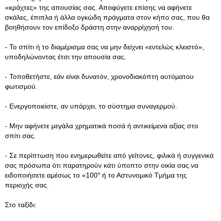
«κράχτες» της απουσίας σας. Αποφύγετε επίσης να αφήνετε
σκάλες, έπιπλα ή άλλα ογκώδη πράγματα στον κήπο σας, που θα
βοηθήσουν τον επίδοξο δράστη στην αναρρίχησή του.
- Το σπίτι ή το διαµέρισµα σας να µην δείχνει «εντελώς κλειστό»,
υποδηλώνοντας έτσι την απουσία σας.
- Τοποθετήστε, εάν είναι δυνατόν, χρονοδιακόπτη αυτόµατου
φωτισµού.
- Ενεργοποιείστε, αν υπάρχει, το σύστημα συναγερμού.
- Μην αφήνετε μεγάλα χρηματικά ποσά ή αντικείμενα αξίας στο
σπίτι σας.
- Σε περίπτωση που ενημερωθείτε από γείτονες, φιλικά ή συγγενικά
σας πρόσωπα ότι παρατηρούν κάτι ύποπτο στην οικία σας να
ειδοποιήσετε αμέσως το «100″ ή το Αστυνοµικό Τµήµα της
περιοχής σας.
Στο ταξίδι: