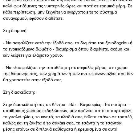
καλά φωτιζόμενες τις νυκτερινές ώρες και ποτέ σε ερημικά μέρη. Σε
κάθε περίπτωση, μην ξεχνάτε να ενεργοποιείτε το σύστημα
συναγερμού, εφόσον διαθέτετε.
Στη διαμονή:
- Να ασφαλίζετε κατά την έξοδό σας, το δωμάτιο του ξενοδοχείου ή
το ενοικιαζόμενο δωμάτιο - διαμέρισμα όπου διαμένετε, ακόμη και
εάν λείψετε για ελάχιστο χρόνο.
- Να εξασφαλίζετε την τοποθέτηση σε ασφαλές μέρος, στο χώρο
της διαμονής σας, των χρημάτων ή των αντικειμένων αξίας που δεν
θα χρειαστείτε στην έξοδό σας.
Στη διασκέδαση:
Στην διασκέδασή σας σε Κέντρα - Bar - Καφετερίες - Εστιατόρια -
υπαίθριους χώρους εκδηλώσεων, μην αφήνετε ποτέ το πορτοφόλι,
τα γυαλιά ηλίου, το κινητό, τα κλειδιά σας έκθετα επάνω σε τραπέζι,
καθώς και τη ζακέτα ή το σακάκι σας, τη τσάντα ή το τσαντάκι
μέσης επάνω σε διπλανά καθίσματα ή κρεμασμένα σε αυτά.