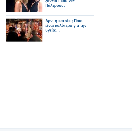
ξανθιά Γκουϊνεθ
Πάλτροου;
Αρνί ή κατσίκι; Ποιο
είναι καλύτερο για την
υγεία;...