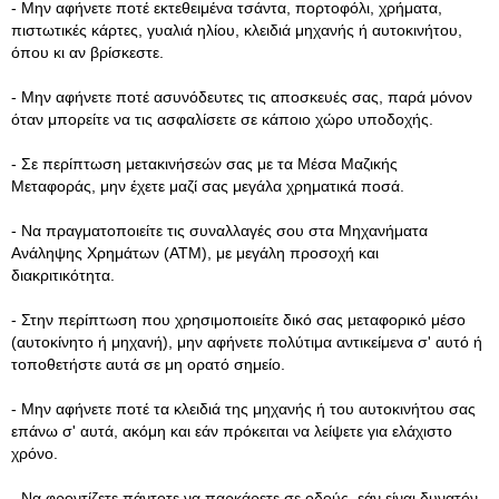
- Μην αφήνετε ποτέ εκτεθειμένα τσάντα, πορτοφόλι, χρήματα,
πιστωτικές κάρτες, γυαλιά ηλίου, κλειδιά μηχανής ή αυτοκινήτου,
όπου κι αν βρίσκεστε.
- Μην αφήνετε ποτέ ασυνόδευτες τις αποσκευές σας, παρά μόνον
όταν μπορείτε να τις ασφαλίσετε σε κάποιο χώρο υποδοχής.
- Σε περίπτωση μετακινήσεών σας με τα Μέσα Μαζικής
Μεταφοράς, μην έχετε μαζί σας μεγάλα χρηματικά ποσά.
- Να πραγματοποιείτε τις συναλλαγές σου στα Μηχανήματα
Ανάληψης Χρημάτων (ΑΤΜ), με μεγάλη προσοχή και
διακριτικότητα.
- Στην περίπτωση που χρησιμοποιείτε δικό σας μεταφορικό μέσο
(αυτοκίνητο ή μηχανή), μην αφήνετε πολύτιμα αντικείμενα σ' αυτό ή
τοποθετήστε αυτά σε μη ορατό σημείο.
- Μην αφήνετε ποτέ τα κλειδιά της μηχανής ή του αυτοκινήτου σας
επάνω σ' αυτά, ακόμη και εάν πρόκειται να λείψετε για ελάχιστο
χρόνο.
- Να φροντίζετε πάντοτε να παρκάρετε σε οδούς, εάν είναι δυνατόν