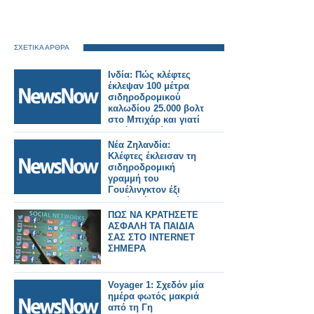
ΣΧΕΤΙΚΑ ΑΡΘΡΑ
Ινδία: Πώς κλέφτες
έκλεψαν 100 μέτρα
σιδηροδρομικού
καλωδίου 25.000 βολτ
στο Μπιχάρ και γιατί
αυτό συμβαίνει
συνεχώς.
Νέα Ζηλανδία:
Κλέφτες έκλεισαν τη
σιδηροδρομική
γραμμή του
Γουέλινγκτον έξι
φορές μέσα σε έναν
μήνα.
ΠΩΣ ΝΑ ΚΡΑΤΗΣΕΤΕ
ΑΣΦΑΛΗ ΤΑ ΠΑΙΔΙΑ
ΣΑΣ ΣΤΟ INTERNET
ΣΗΜΕΡΑ
Voyager 1: Σχεδόν μία
ημέρα φωτός μακριά
από τη Γη