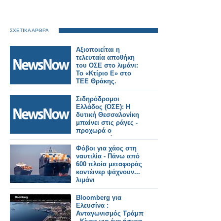
ΣΧΕΤΙΚΑ ΑΡΘΡΑ
Αξιοποιείται η
τελευταία αποθήκη
του ΟΣΕ στο λιμάνι:
Το «Κτίριο Ε» στο
ΤΕΕ Θράκης.
Σιδηρόδρομοι
Ελλάδος (ΟΣΕ): Η
δυτική Θεσσαλονίκη
μπαίνει στις ράγες -
προχωρά ο
Προαστιακός και η
σύνδεση με το λιμάνι.
Φόβοι για χάος στη
ναυτιλία - Πάνω από
600 πλοία μεταφοράς
κοντέινερ ψάχνουν...
λιμάνι
Bloomberg για
Ελευσίνα :
Aνταγωνισμός Τράμπ