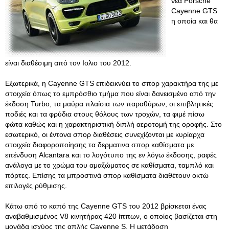
νέα Porsche
Cayenne GTS
η οποία και θα
είναι διαθέσιμη από τον Ιολιο του 2012.
Εξωτερικά, η Cayenne GTS επιδεικνύει το σπορ χαρακτήρα της με
στοιχεία όπως το εμπρόσθιο τμήμα που είναι δανεισμένο από την
έκδοση Turbo, τα μαύρα πλαίσια των παραθύρων, οι επιβλητικές
ποδιές και τα φρύδια στους θόλους των τροχών, τα φιμέ πίσω
φώτα καθώς και η χαρακτηριστική διπλή αεροτομή της οροφής. Στο
εσωτερικό, οι έντονα σπορ διαθέσεις συνεχίζονται με κυρίαρχα
στοιχεία διαφοροποίησης τα δερματινα σπορ καθίσματα με
επένδυση Alcantara και το λογότυπο της εν λόγω έκδοσης, ραφές
ανάλογα με το χρώμα του αμαξώματος σε καθίσματα, ταμπλό και
πόρτες. Επίσης τα μπροστινά σπορ καθίσματα διαθέτουν οκτώ
επιλογές ρύθμισης.
Κάτω από το καπό της Cayenne GTS του 2012 βρίσκεται ένας
αναβαθμισμένος V8 κινητήρας 420 ίππων, ο οποίος βασίζεται στη
μονάδα ισχύος της απλής Cayenne S. Η μετάδοση