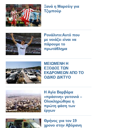
Ξανά η Μαρσέιγ για
Τζιμπούρ
Ρονάλντο:Αυτό που
με νοιάζει είναι να
πάρουμε το
πρωτάθλημα
ΜΕΙΩΜΕΝΗ Η
ΕΞΟΔΟΣ ΤΩΝ
ΕΚΔΡΟΜΕΩΝ ΑΠΟ ΤΟ
ΟΔΙΚΟ ΔΙΚΤΥΟ
Η Αγία Βαρβάρα
«πράσινη» γειτονιά –
Oλοκληρώθηκε η
πρώτη φάση των
έργων
Θρήνος για τον 19
χρονο στην Αβόρανη