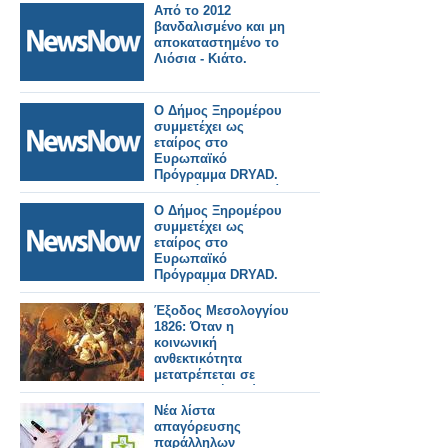
Από το 2012
βανδαλισμένο και μη
αποκαταστημένο το
Λιόσια - Κιάτο.
Ο Δήμος Ξηρομέρου
συμμετέχει ως
εταίρος στο
Ευρωπαϊκό
Πρόγραμμα DRYAD.
Με απόλυτη επιτυχία
η επίδειξη DR5.
Ο Δήμος Ξηρομέρου
συμμετέχει ως
εταίρος στο
Ευρωπαϊκό
Πρόγραμμα DRYAD.
Στο Ξηρόμερο θα
πραγματοποιηθεί η
Έξοδος Μεσολογγίου
επίδειξη DR5 την
1826: Όταν η
Παρασκευή 24
κοινωνική
Απριλίου.
ανθεκτικότητα
μετατρέπεται σε
συντελεστή ισχύος
Νέα λίστα
απαγόρευσης
παράλληλων