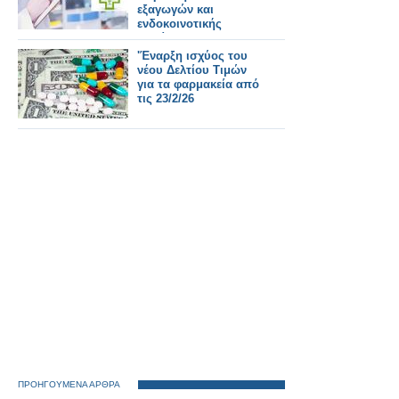
εξαγωγών και
ενδοκοινοτικής
διακίνησης
φαρμακευτικών
'Έναρξη ισχύος του
προϊόντων του ΕΟΦ
νέου Δελτίου Τιμών
με έναρξη ισχύος από
για τα φαρμακεία από
τις 22.02.2026
τις 23/2/26
ΠΡΟΗΓΟΥΜΕΝΑ ΑΡΘΡΑ