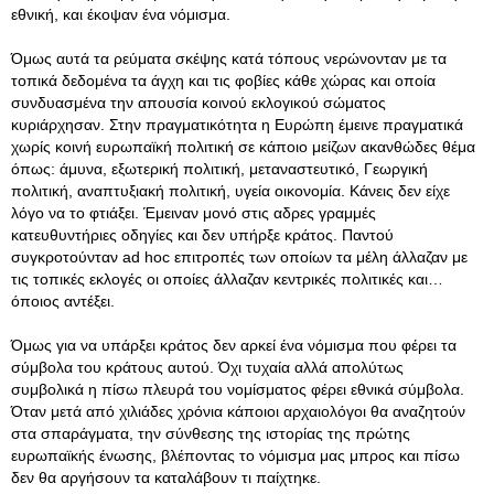
εθνική, και έκοψαν ένα νόμισμα.
Όμως αυτά τα ρεύματα σκέψης κατά τόπους νερώνονταν με τα
τοπικά δεδομένα τα άγχη και τις φοβίες κάθε χώρας και οποία
συνδυασμένα την απουσία κοινού εκλογικού σώματος
κυριάρχησαν. Στην πραγματικότητα η Ευρώπη έμεινε πραγματικά
χωρίς κοινή ευρωπαϊκή πολιτική σε κάποιο μείζων ακανθώδες θέμα
όπως: άμυνα, εξωτερική πολιτική, μεταναστευτικό, Γεωργική
πολιτική, αναπτυξιακή πολιτική, υγεία οικονομία. Κάνεις δεν είχε
λόγο να το φτιάξει. Έμειναν μονό στις αδρες γραμμές
κατευθυντήριες οδηγίες και δεν υπήρξε κράτος. Παντού
συγκροτούνταν ad hoc επιτροπές των οποίων τα μέλη άλλαζαν με
τις τοπικές εκλογές οι οποίες άλλαζαν κεντρικές πολιτικές και…
όποιος αντέξει.
Όμως για να υπάρξει κράτος δεν αρκεί ένα νόμισμα που φέρει τα
σύμβολα του κράτους αυτού. Όχι τυχαία αλλά απολύτως
συμβολικά η πίσω πλευρά του νομίσματος φέρει εθνικά σύμβολα.
Όταν μετά από χιλιάδες χρόνια κάποιοι αρχαιολόγοι θα αναζητούν
στα σπαράγματα, την σύνθεσης της ιστορίας της πρώτης
ευρωπαϊκής ένωσης, βλέποντας το νόμισμα μας μπρος και πίσω
δεν θα αργήσουν τα καταλάβουν τι παίχτηκε.