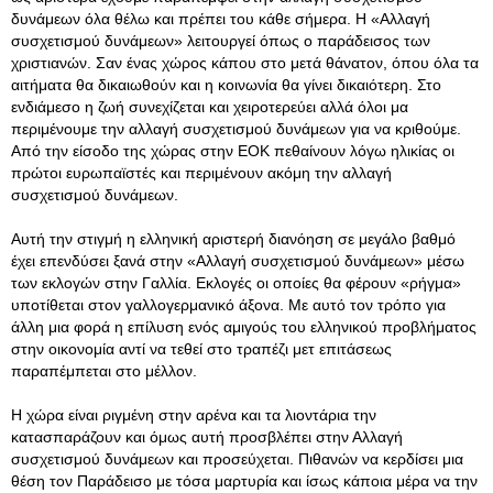
δυνάμεων όλα θέλω και πρέπει του κάθε σήμερα. Η «Αλλαγή
συσχετισμού δυνάμεων» λειτουργεί όπως ο παράδεισος των
χριστιανών. Σαν ένας χώρος κάπου στο μετά θάνατον, όπου όλα τα
αιτήματα θα δικαιωθούν και η κοινωνία θα γίνει δικαιότερη. Στο
ενδιάμεσο η ζωή συνεχίζεται και χειροτερεύει αλλά όλοι μα
περιμένουμε την αλλαγή συσχετισμού δυνάμεων για να κριθούμε.
Από την είσοδο της χώρας στην ΕΟΚ πεθαίνουν λόγω ηλικίας οι
πρώτοι ευρωπαϊστές και περιμένουν ακόμη την αλλαγή
συσχετισμού δυνάμεων.
Αυτή την στιγμή η ελληνική αριστερή διανόηση σε μεγάλο βαθμό
έχει επενδύσει ξανά στην «Αλλαγή συσχετισμού δυνάμεων» μέσω
των εκλογών στην Γαλλία. Εκλογές οι οποίες θα φέρουν «ρήγμα»
υποτίθεται στον γαλλογερμανικό άξονα. Με αυτό τον τρόπο για
άλλη μια φορά η επίλυση ενός αμιγούς του ελληνικού προβλήματος
στην οικονομία αντί να τεθεί στο τραπέζι μετ επιτάσεως
παραπέμπεται στο μέλλον.
Η χώρα είναι ριγμένη στην αρένα και τα λιοντάρια την
κατασπαράζουν και όμως αυτή προσβλέπει στην Αλλαγή
συσχετισμού δυνάμεων και προσεύχεται. Πιθανών να κερδίσει μια
θέση τον Παράδεισο με τόσα μαρτυρία και ίσως κάποια μέρα να την