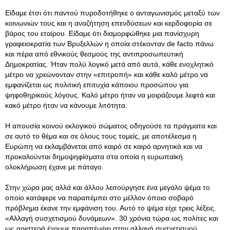
Είδαμε έτσι ότι παντού πυροδοτήθηκε ο ανταγωνισμός μεταξύ των
κοινωνιών τους και η αναζήτηση επενδύσεων και κερδοφορία σε
βάρος του εταίρου. Είδαμε ότι διαμορφώθηκε μια πανίσχυρη
γραφειοκρατία των Βρυξελλών η οποία στέκονταν de facto πάνω
και πέρα από εθνικούς θεσμούς της αντιπροσωπευτική
Δημοκρατίας. Ήταν πολύ λογικό μετά από αυτά, κάθε ενοχλητικό
μέτρο να χρεώνονταν στην «επιτροπή» και κάθε καλό μέτρο να
εμφανίζεται ως πολιτική επιτυχία κάποιου προσώπου για
ψηφοθηρικούς λόγους. Καλό μέτρο ήταν να μοιράζουμε λεφτά και
κακό μέτρο ήταν να κάνουμε λιτότητα.
Η απουσία κοινού εκλογικού σώματος οδηγούσε τα πράγματα και
σε αυτό το θέμα και σε όλους τους τομείς, με αποτέλεσμα η
Ευρώπη να εκλαμβάνεται από καιρό σε καιρό αρνητικά και να
προκαλούνται δημοψηφίσματα στα οποία η ευρωπαϊκή
ολοκλήρωση έχανε με πάταγο.
Στην χώρα μας αλλά και άλλου λειτούργησε ένα μεγάλο ψέμα το
οποίο κατάφερε να παραπέμπει στο μέλλον όποιο σοβαρό
πρόβλημα έκανε την εμφάνιση του. Αυτό το ψέμα είχε τρεις λέξεις.
«Αλλαγή συσχετισμού δυνάμεων». 30 χρόνια τώρα ως πολίτες και
ως αριστερά έχουμε παραπέμψει στην αλλαγή συσχετισμού