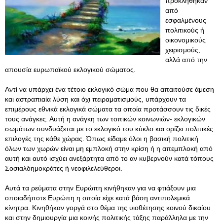
προκληθήκαν
από
εσφαλμένους
πολιτικούς ή
οικονομικούς
χειρισμούς,
αλλά από την
απουσία ευρωπαϊκού εκλογικού σώματος.
Αντί να υπάρχει ένα τέτοιο εκλογικό σώμα που θα απαιτούσε άμεση
και αστραπιαία λύση και όχι πειραματισμούς, υπάρχουν τα
επιμέρους εθνικά εκλογικά σώματα τα οποία προτάσσουν τις δικές
τους ανάγκες. Αυτή η ανάγκη των τοπικών κοινωνιών- εκλογικών
σωμάτων συνδυάζεται με το εκλογικό του κύκλο και ορίζει πολιτικές
επιλογές της κάθε χώρας. Όπως είδαμε όλοι η βασική πολιτική
όλων των χωρών είναι μη εμπλοκή στην κρίση ή η απεμπλοκή από
αυτή και αυτό ισχύει ανεξάρτητα από το αν κυβερνούν κατά τόπους
Σοσιαλδημοκράτες ή νεοφιλελεύθεροι.
Αυτά τα ρεύματα στην Ευρώπη κινήθηκαν για να φτιάξουν μια
οποιαδήποτε Ευρώπη η οποία είχε κατά βάση αντιπολεμικά
κίνητρα. Κινηθήκαν γοργά στο θέμα της υιοθέτησης κοινού δικαίου
και στην δημιουργία μια κοινής πολιτικής τάξης παράλληλα με την