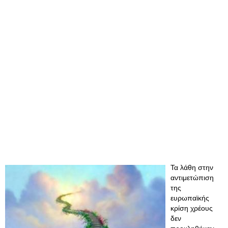
Τα λάθη στην
αντιμετώπιση
της
ευρωπαϊκής
κρίση χρέους
δεν