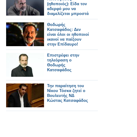
(ηθοποιός): Είδα τον
αδερφό μου να
διαμελίζεται μπροστά
μου
Θοδωρής
Κατσαφάδος: Δεν
είναι όλοι οι ηθοποιοί
ικανοί να παίξουν
στην Επίδαυρο!
Eπιστρέφει στην
τηλεόραση ο
Θοδωρής
Κατσαφάδος
Την παραίτηση του
Νίκου Τόσκα ζητεί ο
Βουλευτής ΝΔ
Κώστας Κατσαφάδος