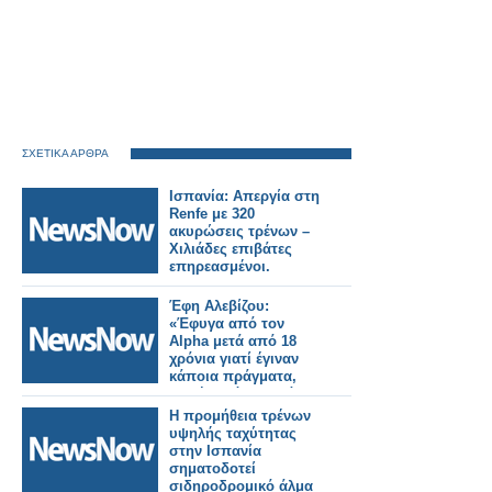
ΣΧΕΤΙΚΑ ΑΡΘΡΑ
Ισπανία: Απεργία στη
Renfe με 320
ακυρώσεις τρένων –
Χιλιάδες επιβάτες
επηρεασμένοι.
Έφη Αλεβίζου:
«Έφυγα από τον
Alpha μετά από 18
χρόνια γιατί έγιναν
κάποια πράγματα,
δεν ήταν όλα καλά»
Η προμήθεια τρένων
υψηλής ταχύτητας
στην Ισπανία
σηματοδοτεί
σιδηροδρομικό άλμα