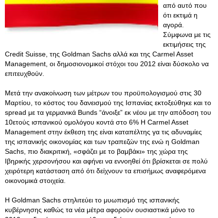
από αυτό που
ότι εκτιμά η
αγορά.
Σύμφωνα με τις
εκτιμήσεις της
Credit Suisse, της Goldman Sachs αλλά και της Carmel Asset
Management, οι δημοσιονομικοί στόχοι του 2012 είναι δύσκολο να
επιτευχθούν.
Μετά την ανακοίνωση των μέτρων του προϋπολογισμού στις 30
Μαρτίου, το κόστος του δανεισμού της Ισπανίας εκτοξεύθηκε και το
spread με τα γερμανικά Bunds “άνοιξε” εκ νέου με την απόδοση του
10ετούς ισπανικού ομολόγου κοντά στο 6% Η Carmel Asset
Management στην έκθεση της είναι καταπέλτης γα τις αδυναμίες
της ισπανικής οικονομίας και των τραπεζών της ενώ η Goldman
Sachs, πιο διακριτική, «σφάζει με το βαμβάκι» της χώρα της
Ιβηρικής χερσονήσου και αφήνει να εννοηθεί ότι βρίσκεται σε πολύ
χειρότερη κατάσταση από ότι δείχνουν τα επισήμως αναφερόμενα
οικονομικά στοιχεία.
Η Goldman Sachs στηλιτεύει το μυωπισμό της ισπανικής
κυβέρνησης καθώς τα νέα μέτρα αφορούν ουσιαστικά μόνο το