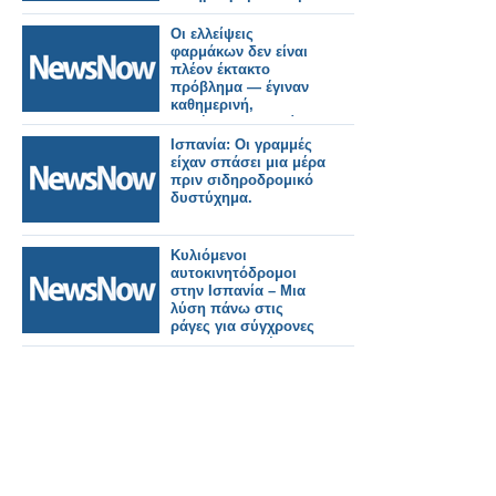
Οι ελλείψεις
φαρμάκων δεν είναι
πλέον έκτακτο
πρόβλημα — έγιναν
καθημερινή,
απλήρωτη εργασία
του φαρμακοποιού
Ισπανία: Οι γραμμές
είχαν σπάσει μια μέρα
πριν σιδηροδρομικό
δυστύχημα.
Κυλιόμενοι
αυτοκινητόδρομοι
στην Ισπανία – Μια
λύση πάνω στις
ράγες για σύγχρονες
εμπορευματικές
μεταφορές.