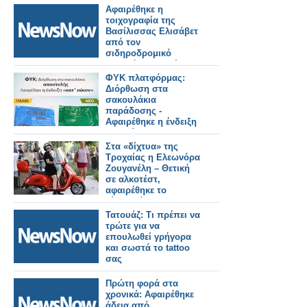
Αφαιρέθηκε η
τοιχογραφία της
Βασίλισσας Ελισάβετ
από τον
σιδηροδρομικό
σταθμό του Γκρέιτ
Γιάρμουθ.
ΦΥΚ πλατφόρμας:
Διόρθωση στα
σακουλάκια
παράδοσης -
Αφαιρέθηκε η ένδειξη
"κατ'οίκον"
Στα «δίχτυα» της
Τροχαίας η Ελεωνόρα
Ζουγανέλη – Θετική
σε αλκοτέστ,
αφαιρέθηκε το
δίπλωμά της
Τατουάζ: Τι πρέπει να
τρώτε για να
επουλωθεί γρήγορα
και σωστά το tattoo
σας
Πρώτη φορά στα
χρονικά: Αφαιρέθηκε
άδεια από